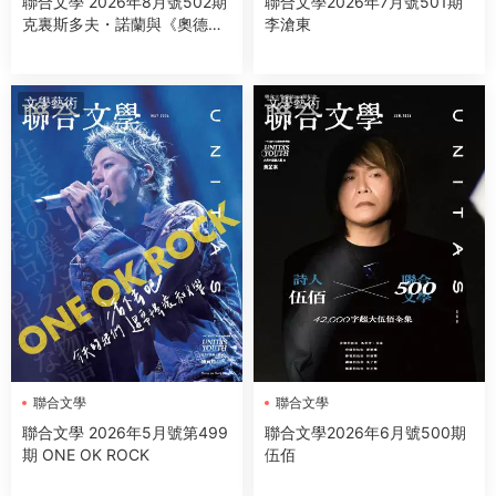
聯合文學 2026年8月號502期
聯合文學2026年7月號501期
克裏斯多夫・諾蘭與《奧德
李滄東
賽》
文學藝術
文學藝術
聯合文學
聯合文學
聯合文學 2026年5月號第499
聯合文學2026年6月號500期
期 ONE OK ROCK
伍佰