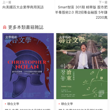
上一篇
下一篇
向美國百大企業學商用英語
Smart智富 301期 精華版 股市肥
羊養股術2.0 用2招養金融股 5年賺
2200萬
更多本類書籍雜誌
文學藝術
文學藝術
聯合文學
聯合文學