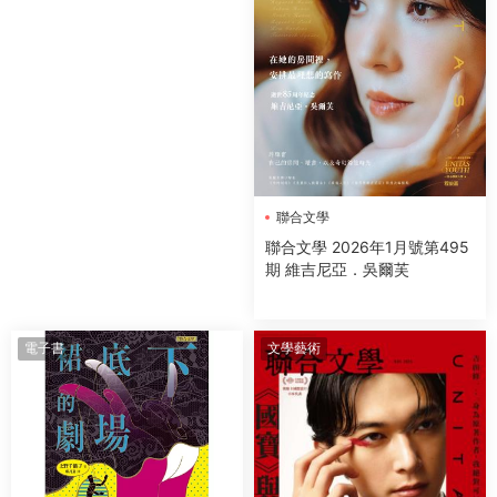
聯合文學
聯合文學 2026年1月號第495
期 維吉尼亞．吳爾芙
電子書
文學藝術