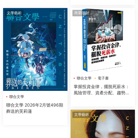
文學藝術
商業理財
聯合文學
電子書
掌握投資金律，擺脫死薪水：
風險管理、資產分配、趨勢預
聯合文學
測，投資賺錢很簡單
聯合文學 2026年2月號496期
葬送的芙莉蓮
文學藝術