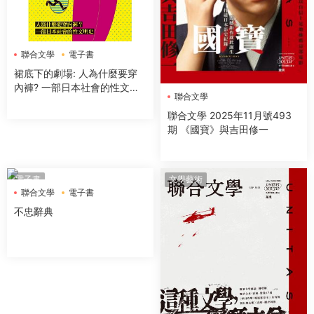
聯合文學
電子書
裙底下的劇場: 人為什麼要穿
內褲? 一部日本社會的性文明
聯合文學
史
聯合文學 2025年11月號493
期 《國寶》與吉田修一
電子書
文學藝術
聯合文學
電子書
不忠辭典