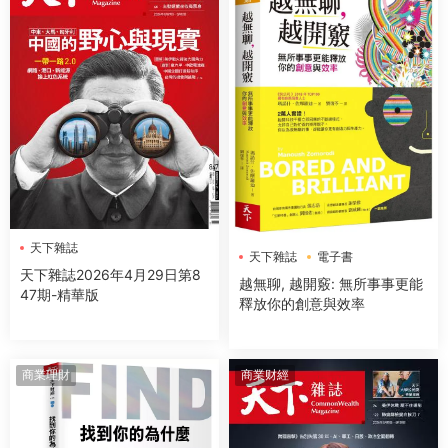
天下雜誌
天下雜誌
電子書
天下雜誌2026年4月29日第8
越無聊, 越開竅: 無所事事更能
47期-精華版
釋放你的創意與效率
商業理財
商業财經