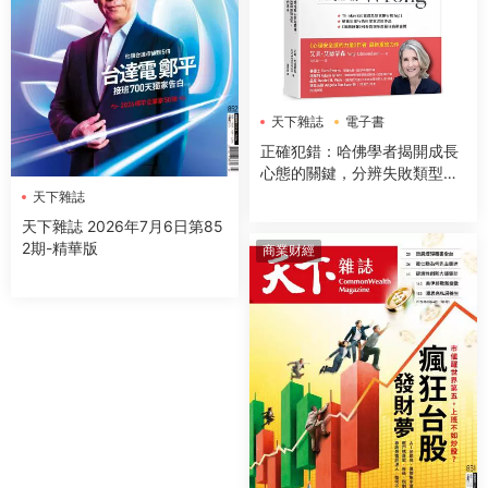
天下雜誌
電子書
正確犯錯：哈佛學者揭開成長
心態的關鍵，分辨失敗類型與
應對方式，駕馭不確定的未來
天下雜誌
天下雜誌 2026年7月6日第85
2期-精華版
商業财經