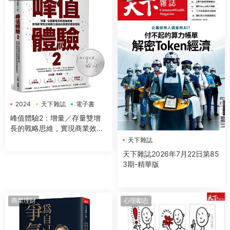
2024
天下雜誌
電子書
峰值體驗2：增量／存量雙增
長的戰略思維，實現商業效益
指數型躍進的關鍵洞察與落地
天下雜誌
天下雜誌2026年7月22日第85
3期-精華版
商業理財
心理勵志