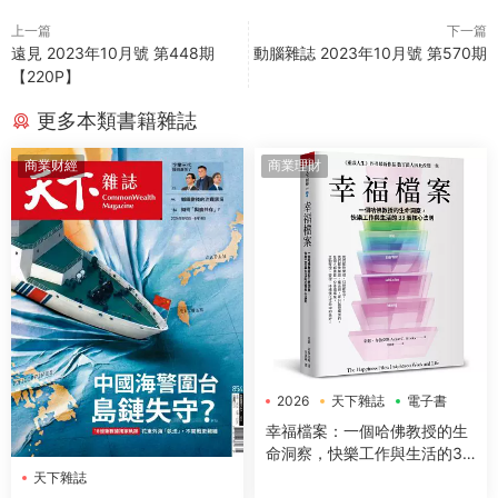
上一篇
下一篇
遠見 2023年10月號 第448期
動腦雜誌 2023年10月號 第570期
【220P】
更多本類書籍雜誌
商業财經
商業理財
2026
天下雜誌
電子書
幸福檔案：一個哈佛教授的生
命洞察，快樂工作與生活的33
個核心法則
天下雜誌