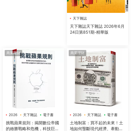
天下雜誌
天下雜誌天下雜誌 2026年6月
24日第851期-精華版
商業理財
商業理財
2026
天下雜誌
電子書
2026
天下雜誌
電子書
挑戰蘋果規則：揭開數位帝國
土地制富：買不起的未來！土
的緻勝戰略和危機，科技巨頭
地如何壟斷現代經濟、牽動地