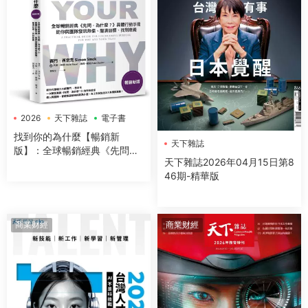
2026
天下雜誌
電子書
找到你的為什麼【暢銷新
天下雜誌
版】：全球暢銷經典《先問，
天下雜誌2026年04月15日第8
為什麼？》具體行動手冊，助
46期-精華版
你與團隊發現熱情、釐清目
標、找到意義
商業财經
商業财經