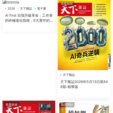
商業理財
商業财經
2026
天下雜誌
電子書
AI First 自我升級革命：工作者
的終極進化指南，9大實作的
極速實踐，成為AI代理時代的
超級管理者
天下雜誌
天下雜誌2026年5月13日第84
8期-精華版
商業财經
商業理財