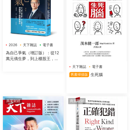
2026
天下雜誌
電子書
為自己爭氣（增訂版）：從12
萬元僑生夢，到上櫃股王，群
聯電子的創業傳奇
天下雜誌
電子書
生死腦
舊書掃描版
商業财經
商業理財