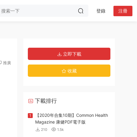
登錄
注冊
立即下載
推廣
收藏
下載排行
【2020年合集10期】Common Health
1
Magazine 康健PDF電子版
210
1.5k