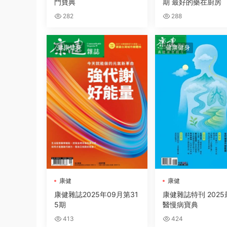
門寶典
期 最好的藥在廚房
282
288
健康健身
健康健身
康健
康健
康健雜誌2025年09月第31
康健雜誌特刊 202
5期
醫慢病寶典
413
424