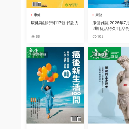
康健
康健
康健雜誌特刊117號 代謝力
康健雜誌 2026年7
2期 從活得久到活得
66
102
健康健身
健康健身