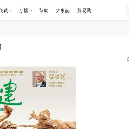
免費
存檔
幫助
大事記
貿易戰
期