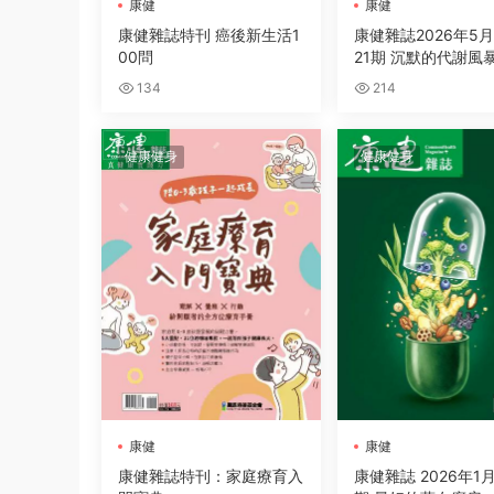
康健
康健
康健雜誌特刊 癌後新生活1
康健雜誌2026年5
00問
21期 沉默的代謝風
134
214
健康健身
健康健身
康健
康健
康健雜誌特刊：家庭療育入
康健雜誌 2026年1月