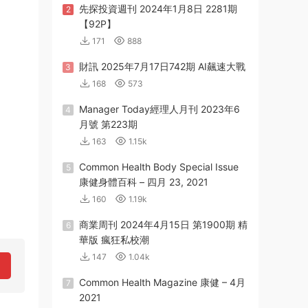
先探投資週刊 2024年1月8日 2281期
2
【92P】
171
888
財訊 2025年7月17日742期 AI飆速大戰
3
168
573
Manager Today經理人月刊 2023年6
4
月號 第223期
163
1.15k
Common Health Body Special Issue
5
康健身體百科 – 四月 23, 2021
160
1.19k
商業周刊 2024年4月15日 第1900期 精
6
華版 瘋狂私校潮
147
1.04k
Common Health Magazine 康健 – 4月
7
2021