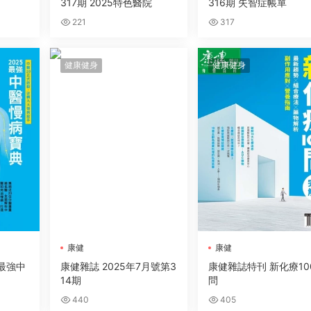
317期 2025特色醫院
316期 失智症帳單
221
317
健康健身
健康健身
康健
康健
5最強中
康健雜誌 2025年7月號第3
康健雜誌特刊 新化療10
14期
問
440
405