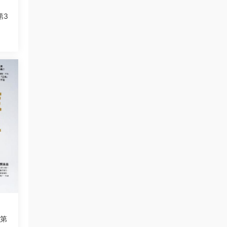
第3
號第