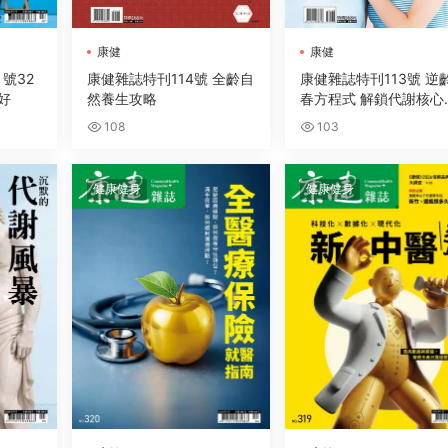
康健
康健
月號32
康健雜誌特刊114號 全齡自
康健雜誌特刊113號 逆
好
然養生攻略
春方程式 解鎖代謝核心
碼
108
103
健康健身
健康健身