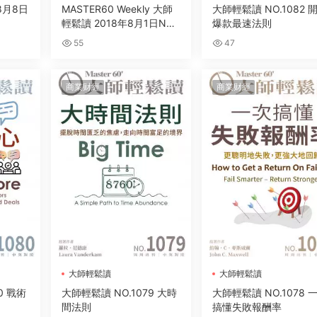
8月8日
MASTER60 Weekly 大師
大師輕鬆讀 NO.1082 
輕鬆讀 2018年8月1日NO.
爆款最速法則
681 H2H顧客體驗
55
47
商業财經
商業财經
大師輕鬆讀
大師輕鬆讀
0 戰術
大師輕鬆讀 NO.1079 大時
大師輕鬆讀 NO.1078 
間法則
搞懂失敗報酬率