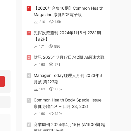
【2020年合集10期】Common Health
1
Magazine 康健PDF電子版
210
1.5k
先探投資週刊 2024年1月8日 2281期
2
【92P】
171
886
財訊 2025年7月17日742期 AI飆速大戰
3
168
571
Manager Today經理人月刊 2023年6
4
月號 第223期
163
1.15k
Common Health Body Special Issue
5
康健身體百科 – 四月 23, 2021
160
1.19k
商業周刊 2024年4月15日 第1900期 精
6
華版 瘋狂私校潮