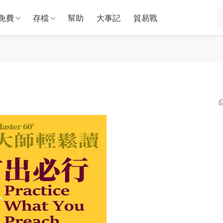
免費
存檔
幫助
大事記
貿易戰