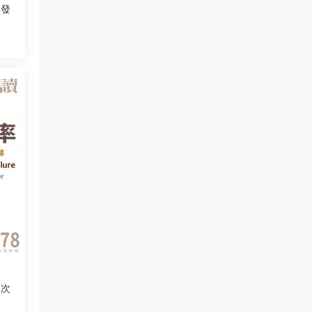
開發
一次