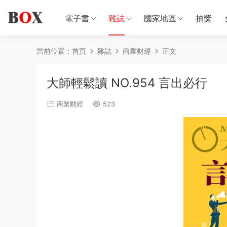
電子書
雜誌
國家地區
抽獎
當前位置：
首頁
雜誌
商業财經
正文
大師輕鬆讀 NO.954 言出必行
商業财經
523