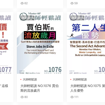
62
59
商業财經
商業财經
大師輕鬆讀
大師輕鬆讀
7 這樣
大師輕鬆讀 NO.1076 賈伯
大師輕鬆讀 NO.1075 
斯的流放歲月
人生優勢
80
111