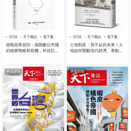
2026
天下雜誌
電子書
2026
天下雜誌
電子書
挑戰蘋果規則：揭開數位帝國
土地制富：買不起的未來！土
的緻勝戰略和危機，科技巨頭
地如何壟斷現代經濟、牽動地
的全面圍攻和地緣政治勢力的
緣政治，更決定世代財富命運
權力交鋒
商業财經
商業财經