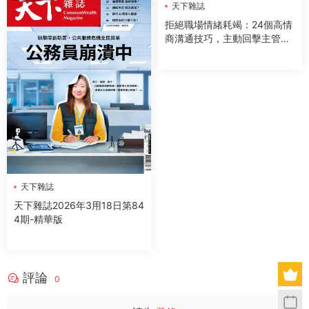
天下雜誌
拒絕職場情緒耗竭：24個高情
商溝通技巧，主動回擊主管、
同事、下屬的情緒傷害
天下雜誌
天下雜誌2026年3用18日第84
4期-精華版
評論
0