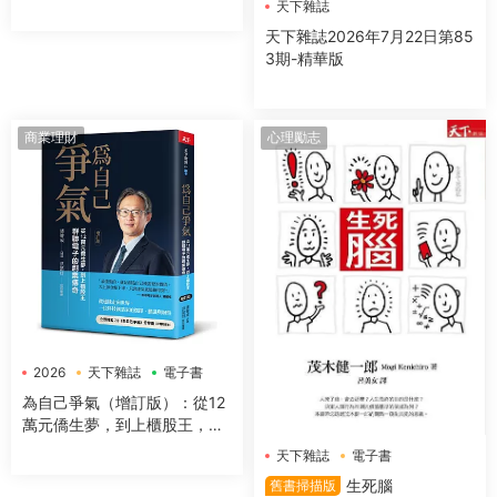
指數型躍進的關鍵洞察與落地
天下雜誌
天下雜誌2026年7月22日第85
3期-精華版
商業理財
心理勵志
2026
天下雜誌
電子書
為自己爭氣（增訂版）：從12
萬元僑生夢，到上櫃股王，群
聯電子的創業傳奇
天下雜誌
電子書
生死腦
舊書掃描版