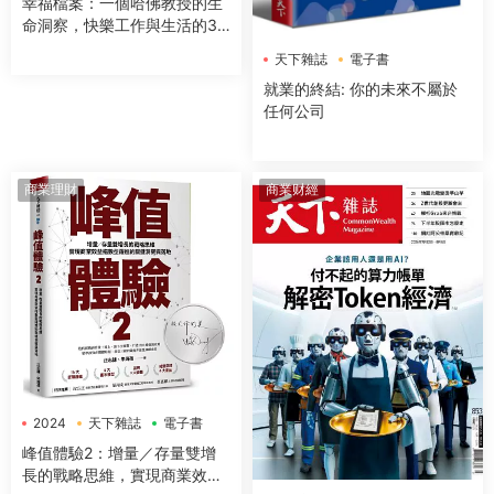
幸福檔案：一個哈佛教授的生
命洞察，快樂工作與生活的33
個核心法則
天下雜誌
電子書
就業的終結: 你的未來不屬於
任何公司
商業理財
商業财經
2024
天下雜誌
電子書
峰值體驗2：增量／存量雙增
長的戰略思維，實現商業效益