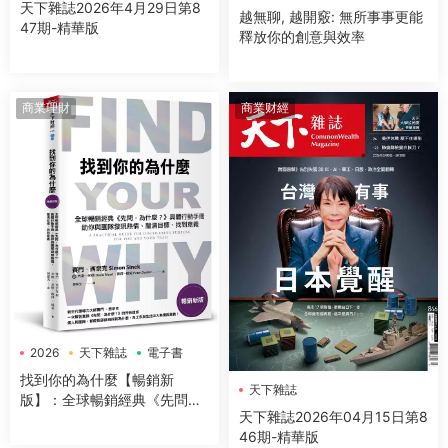
天下雜誌2026年4月29日第8
越無聊, 越開竅: 無所事事更能
47期-精華版
釋放你的創意與效率
商業理財
商業财經
2026
天下雜誌
電子書
找到你的為什麼【暢銷新
天下雜誌
版】：全球暢銷經典《先問，
天下雜誌2026年04月15日第8
為什麼？》具體行動手冊，助
46期-精華版
你與團隊發現熱情、釐清目