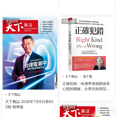
商業财經
商業理財
天下雜誌
電子書
正確犯錯：哈佛學者揭開成長
心態的關鍵，分辨失敗類型與
應對方式，駕馭不確定的未來
天下雜誌
天下雜誌 2026年7月6日第85
2期-精華版
商業财經