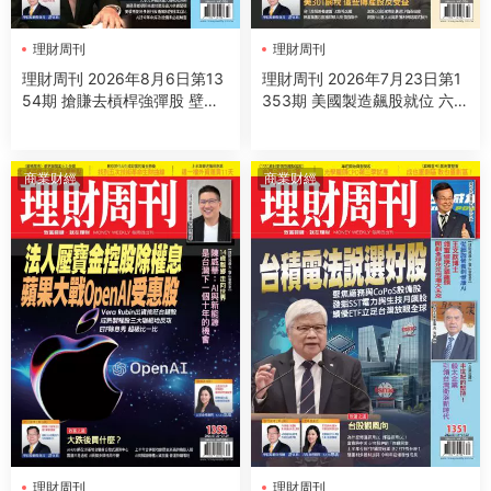
理財周刊
理財周刊
理財周刊 2026年8月6日第13
理財周刊 2026年7月23日第1
54期 搶賺去槓桿強彈股 壁紙
353期 美國製造飆股就位 六大
變飆股 黃崇仁傳奇
台廠接單起飛
商業财經
商業财經
理財周刊
理財周刊