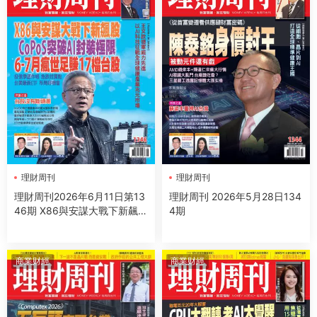
理財周刊
理財周刊
理財周刊2026年6月11日第13
理財周刊 2026年5月28日134
46期 X86與安謀大戰下新飆股
4期
CoPoS突破AI封裝極限6-7月
瘋世足賺17檔台股
商業财經
商業财經