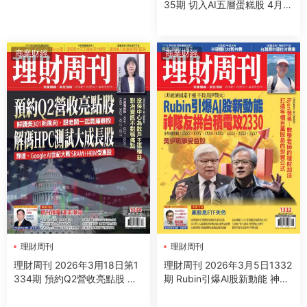
35期 切入AI五層蛋糕股 4月易
漲傳產股出列
商業财經
商業财經
理財周刊
理財周刊
理財周刊 2026年3用18日第1
理財周刊 2026年3月5日1332
334期 預約Q2營收亮點股 解
期 Rubin引爆Al股新動能 神隊
碼HPC灣試大成長股
友拱台積電攻2330