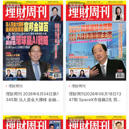
商業财經
商業财經
理財周刊
理財周刊
理財周刊 2026年6月04日第1
理財周刊2026年06月18日13
345期 法人資金大挪移 金融股
47期 SpaceX市值飆2兆 買盤
變飆股 富邦金破百 千金新矽
進駐太空股 張虔生登首富 AI封
盾 環球晶AI戰略
測股躍主流
商業财經
商業财經