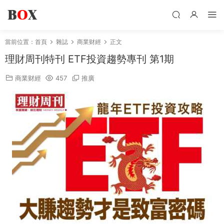
當前位置：
首頁
雜誌
商業财經
正文
理財周刊特刊 ETF投資趨勢專刊 第1期
商業财經
457
推廣