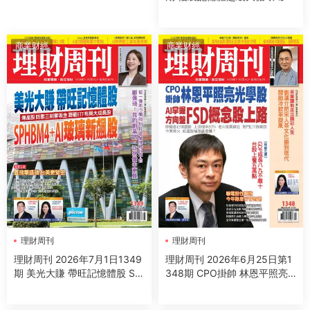
晶圓股漲聲起 電源管理需求升
級 AI新飆股PMIC
商業财經
商業财經
理財周刊
理財周刊
理財周刊 2026年7月1日1349
理財周刊 2026年6月25日第1
期 美光大賺 帶旺記憶體股 SP
348期 CPO掛帥 林恩平照亮
HBM4＋AI玻璃新飆股
光學股 AI掌握方向盤 FSD概念
股上路