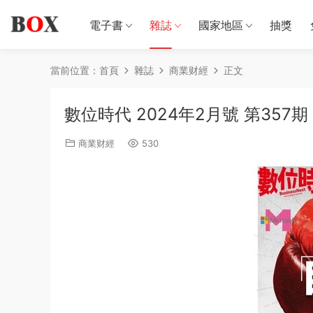
電子書
雜誌
國家地區
抽獎
當前位置：
首頁
雜誌
商業财經
正文
數位時代 2024年2月號 第357期
商業财經
530