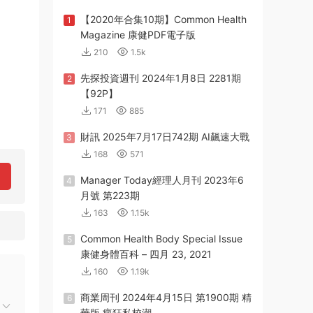
【2020年合集10期】Common Health
1
Magazine 康健PDF電子版
210
1.5k
先探投資週刊 2024年1月8日 2281期
2
【92P】
171
885
財訊 2025年7月17日742期 AI飆速大戰
3
168
571
Manager Today經理人月刊 2023年6
4
月號 第223期
163
1.15k
Common Health Body Special Issue
5
康健身體百科 – 四月 23, 2021
160
1.19k
商業周刊 2024年4月15日 第1900期 精
6
華版 瘋狂私校潮