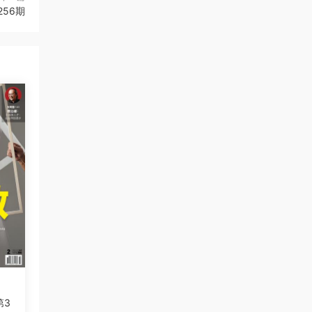
256期
第3