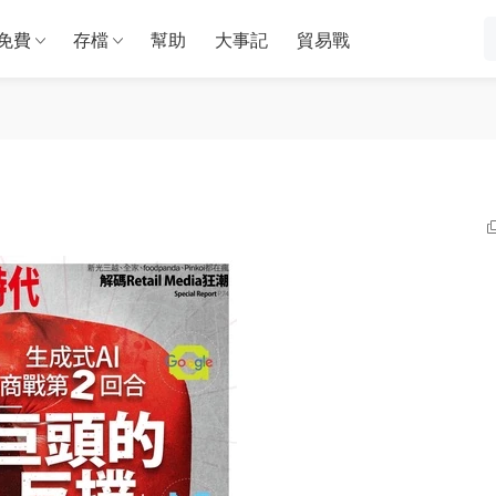
免費
存檔
幫助
大事記
貿易戰