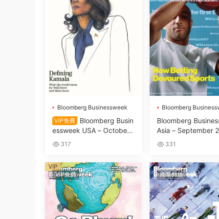
Bloomberg Businessweek
Bloomberg Busines
Bloomberg Busin
Bloomberg Busine
VIP免費
essweek USA – October
Asia – September 
2024
317
331
VIP
VIP免費
商業财經