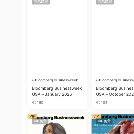
商業财經
商業财經
Bloomberg Businessweek
Bloomberg Busines
Bloomberg Businessweek
Bloomberg Busine
USA – January 2026
USA – October 20
160
184
VIP
VIP
VIP免費
VIP免費