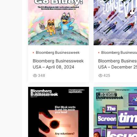
Bloomberg Businessweek
Bloomberg Busines
Bloomberg Businessweek
Bloomberg Busine
USA – April 08, 2024
USA – December 2
ary 14, 2024
348
425
商業财經
商業财經