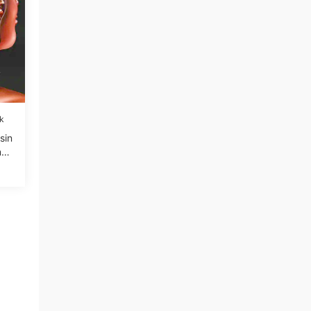
k
sin
mbe