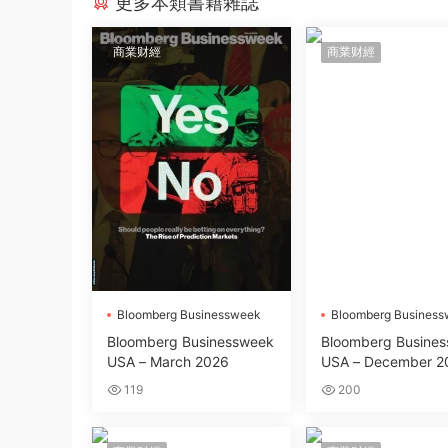
更多本類書籍雜誌
商業财經
商業财經
Bloomberg Businessweek
Bloomberg Busines
Bloomberg Businessweek
Bloomberg Busine
USA – March 2026
USA – December 2
119
200