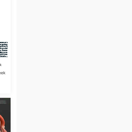
k
eek