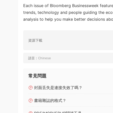
Each issue of Bloomberg Businessweek features 
trends, technology and people guiding the ec
analysis to help you make better decisions abo
資源下載
語言：
Chinese
常見問題
封面丢失是連接失效了嗎？
書籍雜誌的格式？