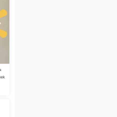
k
eek