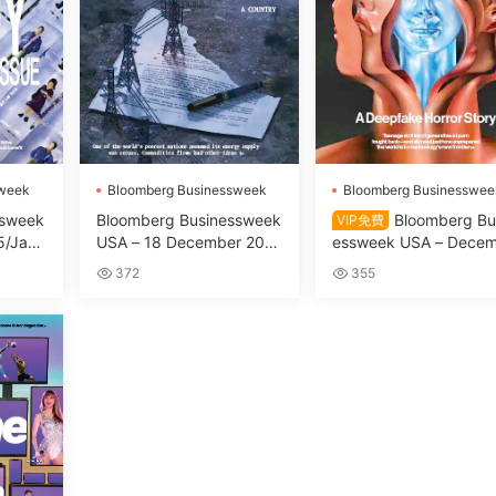
sweek
Bloomberg Businessweek
Bloomberg Businesswee
ssweek
Bloomberg Businessweek
Bloomberg Bu
VIP免費
5/Janu
USA – 18 December 202
essweek USA – Dece
3 | Magazine PDF
r 04, 2023
372
355