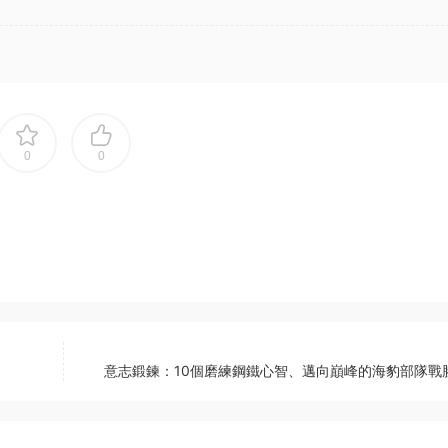
0
0
意志鍛鍊：10個磨練鋼鐵心智、邁向巔峰的海豹部隊戰