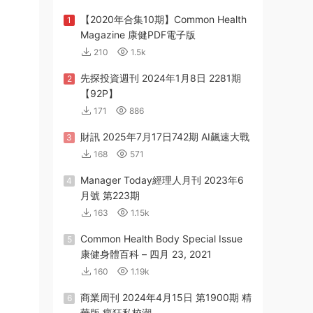
【2020年合集10期】Common Health
1
Magazine 康健PDF電子版
210
1.5k
先探投資週刊 2024年1月8日 2281期
2
【92P】
171
886
財訊 2025年7月17日742期 AI飆速大戰
3
168
571
Manager Today經理人月刊 2023年6
4
月號 第223期
163
1.15k
Common Health Body Special Issue
5
康健身體百科 – 四月 23, 2021
160
1.19k
商業周刊 2024年4月15日 第1900期 精
6
華版 瘋狂私校潮