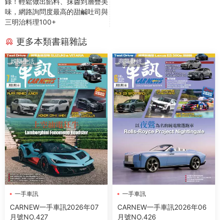
錄！輕鬆做出餡料、抹醬到層疊美
味，網路詢問度最高的甜鹹吐司與
三明治料理100+
更多本類書籍雜誌
娛樂生活
商業财經
一手車訊
一手車訊
CARNEW一手車訊2026年07
CARNEW一手車訊2026年06
月號NO.427
月號NO.426