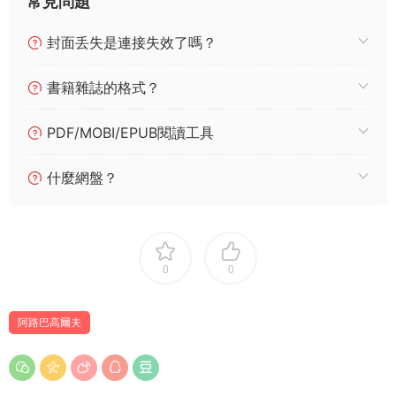
常見問題
封面丢失是連接失效了嗎？
書籍雜誌的格式？
PDF/MOBI/EPUB閱讀工具
什麼網盤？
0
0
阿路巴高爾夫