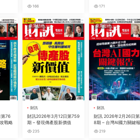
變大咖
166
171
商業财經
商業财經
財訊
財訊
日第76
財訊2026年3月12日第759
財訊 2026年2月26日第
快攻戰略
期 – 發現傳產股新價值
8期 – 台灣AI國力關鍵
235
219