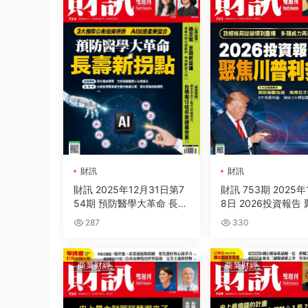
財訊
財訊
財訊 2025年12月31日第7
財訊 753期 2025年
54期 預防醫學大革命 長壽
8日 2026投資報告
新拐點
普利多
287
330
商業财經
商業财經