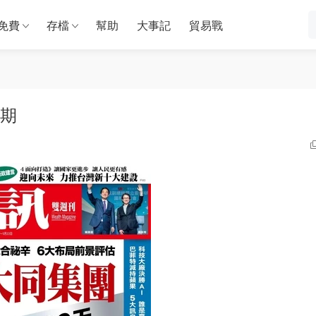
免費
存檔
幫助
大事記
貿易戰
1期