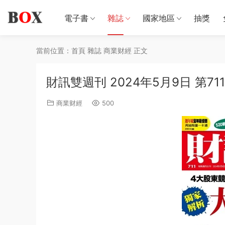
電子書
雜誌
國家地區
抽獎
當前位置：
首頁
雜誌
商業财經
正文
財訊雙週刊 2024年5月9日 第71
商業财經
500