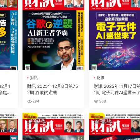
財訊
財訊
12月1
財訊 2025年12月8日第75
財訊 2025年11月17日
 聚焦川
2期 谷歌的逆襲
1期 電子元件AI盛世來
294
358
商業财經
商業财經