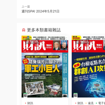
上一篇
週刊SPA! 2024年5月21日
更多本類書籍雜誌
商業财經
史地傳記
財訊
財訊
遠流
電子