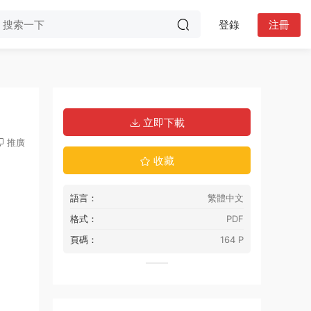
登錄
注冊
立即下載
推廣
收藏
語言：
繁體中文
格式：
PDF
頁碼：
164 P