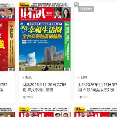
商業财經
商業财經
財訊
財訊
757
財訊2026年1月29日第756
財訊2026年1月15日第7
0強
期 尋找幸福生活圈
期 台股3萬點攻守對策
268
298
商業财經
商業财經