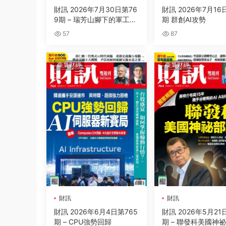
財訊 2026年7月30日第76
財訊 2026年7月16
9期 – 瑞芳山腳下的軍工小
期 群創AI攻勢
巨人
57
87
商業财經
商業财經
財訊
財訊
財訊 2026年6月4日第765
財訊 2026年5月21
期 – CPU強勢回歸
期 – 聯發科美國神