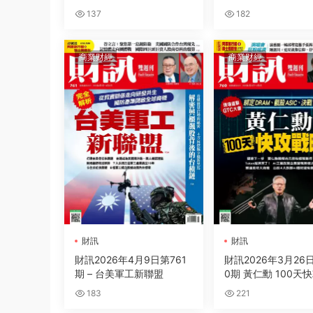
137
182
商業财經
商業财經
財訊
財訊
財訊2026年4月9日第761
財訊2026年3月26
期 – 台美軍工新聯盟
0期 黃仁勳 100天
183
221