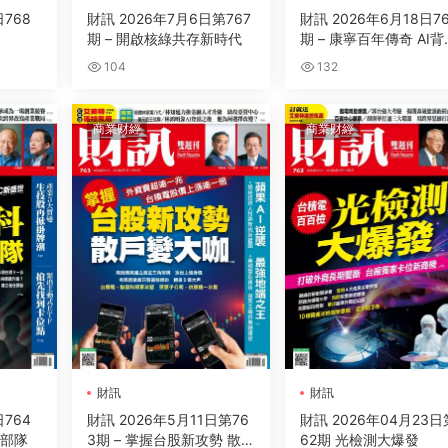
日768
財訊 2026年7月6日第767
財訊 2026年6月18日7
期 – 開啟核綠共存新時代
期 – 康寧百年傳奇 AI背
的玻璃革命
104
132
商業财經
商業财經
財訊
財訊
日764
財訊 2026年5月11日第76
財訊 2026年04月23日
祕部隊
3期 – 掌握台股新攻勢 散戶
62期 光檢測大爆發