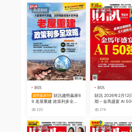
商業财經
商業财經
財訊
財訊
財訊趨勢贏家6
財訊 2026年2月12日
趨勢贏家69
9 老屋重建 政策利多全攻
期 – 金馬盛宴 AI 5
略
220
279
商業财經
商業财經