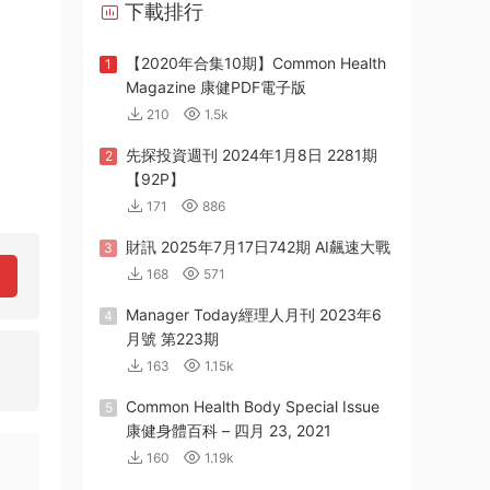
下載排行
【2020年合集10期】Common Health
1
Magazine 康健PDF電子版
210
1.5k
先探投資週刊 2024年1月8日 2281期
2
【92P】
171
886
財訊 2025年7月17日742期 AI飆速大戰
3
168
571
Manager Today經理人月刊 2023年6
4
月號 第223期
163
1.15k
Common Health Body Special Issue
5
康健身體百科 – 四月 23, 2021
160
1.19k