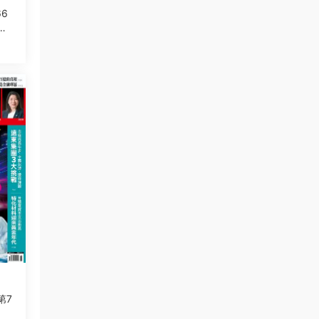
66
後
第7