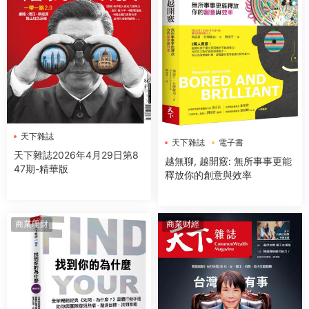
天下雜誌
天下雜誌
電子書
天下雜誌2026年4月29日第8
越無聊, 越開竅: 無所事事更能
47期-精華版
釋放你的創意與效率
商業理財
商業财經