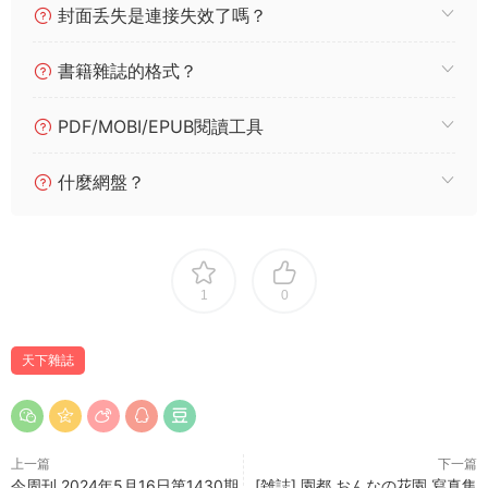
封面丢失是連接失效了嗎？
書籍雜誌的格式？
PDF/MOBI/EPUB閱讀工具
什麼網盤？
1
0
天下雜誌
上一篇
下一篇
今周刊 2024年5月16日第1430期
[雑誌] 園都 おんなの花園 寫真集