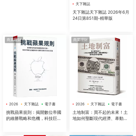
天下雜誌
天下雜誌天下雜誌 2026年6月
24日第851期-精華版
商業理財
商業理財
2026
天下雜誌
電子書
2026
天下雜誌
電子書
挑戰蘋果規則：揭開數位帝國
土地制富：買不起的未來！土
的緻勝戰略和危機，科技巨頭
地如何壟斷現代經濟、牽動地
的全面圍攻和地緣政治勢力的
緣政治，更決定世代財富命運
權力交鋒