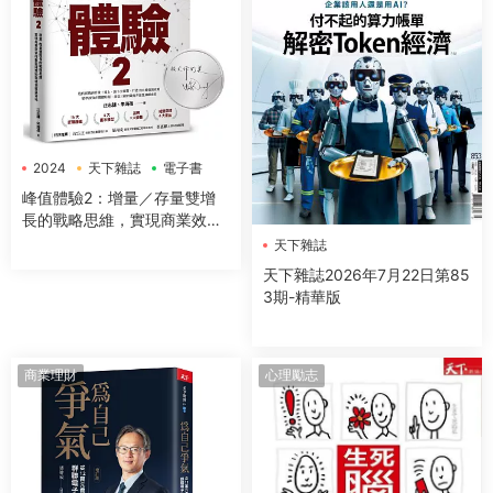
2024
天下雜誌
電子書
峰值體驗2：增量／存量雙增
長的戰略思維，實現商業效益
指數型躍進的關鍵洞察與落地
天下雜誌
天下雜誌2026年7月22日第85
3期-精華版
商業理財
心理勵志