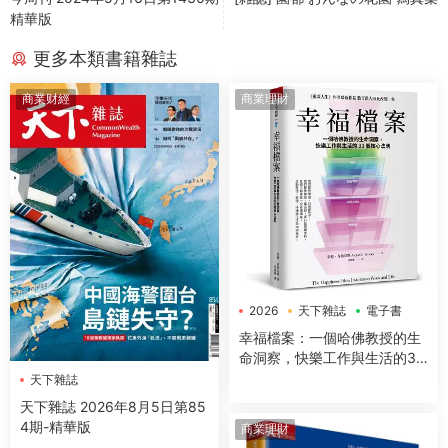
精華版
更多本類書籍雜誌
商業财經
商業理財
2026
天下雜誌
電子書
幸福檔案：一個哈佛教授的生
命洞察，快樂工作與生活的33
個核心法則
天下雜誌
天下雜誌 2026年8月5日第85
4期-精華版
商業理財