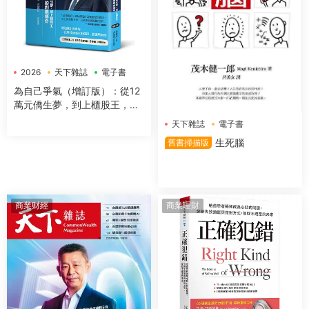
2026
天下雜誌
電子書
為自己爭氣（增訂版）：從12
萬元僑生夢，到上櫃股王，群
聯電子的創業傳奇
天下雜誌
電子書
生死腦
舊書掃描版
商業财經
商業理財