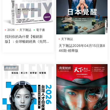
2026
天下雜誌
電子書
找到你的為什麼【暢銷新
天下雜誌
版】：全球暢銷經典《先問，
天下雜誌2026年04月15日第8
為什麼？》具體行動手冊，助
46期-精華版
你與團隊發現熱情、釐清目
標、找到意義
商業财經
商業财經