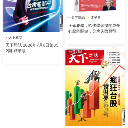
天下雜誌
電子書
正確犯錯：哈佛學者揭開成長
心態的關鍵，分辨失敗類型與
應對方式，駕馭不確定的未來
天下雜誌
天下雜誌 2026年7月6日第85
2期-精華版
商業财經