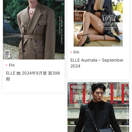
Elle
ELLE Australia – September
Elle
2024
ELLE 她 2024年9月號 第396
期
時尚品位