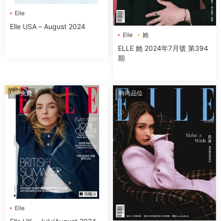
Elle
Elle USA – August 2024
Elle
她
ELLE 她 2024年7月號 第394
期
VIP
VIP免費
時尚品位
Elle