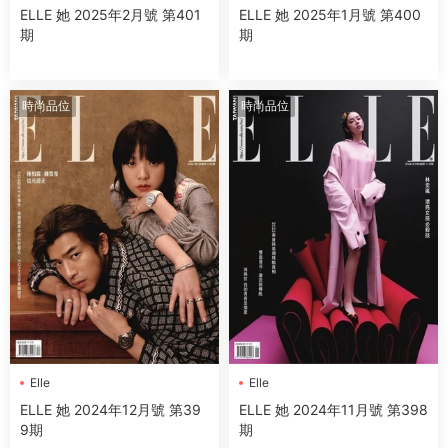
ELLE 她 2025年2月號 第401
ELLE 她 2025年1月號 第400
期
期
時尚品位
時尚品位
Elle
Elle
ELLE 她 2024年12月號 第39
ELLE 她 2024年11月號 第398
9期
期