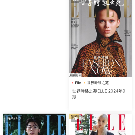
Elle
世界時裝之苑
世界時裝之苑ELLE 2024年9
期
VIP
時尚品位
VIP免費