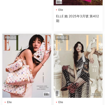
Elle
ELLE 她 2025年3月號 第402
期
時尚品位
時尚品位
Elle
Elle