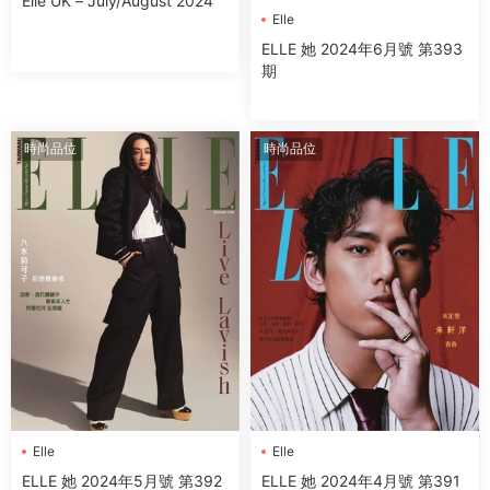
Elle UK – July/August 2024
Elle
ELLE 她 2024年6月號 第393
期
時尚品位
時尚品位
Elle
Elle
ELLE 她 2024年5月號 第392
ELLE 她 2024年4月號 第391