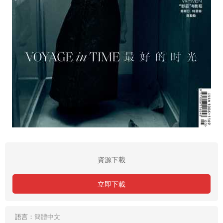
資源下載
立即下載
語言：
簡體中文