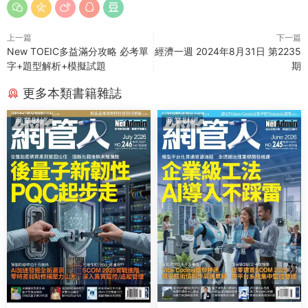
上一篇
下一篇
New TOEIC多益滿分攻略 必考單
經濟一週 2024年8月31日 第2235
字+題型解析+模擬試題
期
更多本類書籍雜誌
商業财經
商業财經