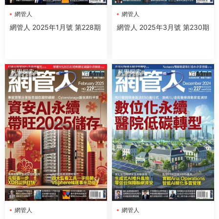
網管人
網管人
網管人 2025年1月號 第228期
網管人 2025年3月號 第230期
科學探索
科學探索
網管人
網管人