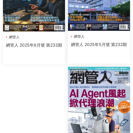
網管人
網管人
網管人 2025年5月號 第232期
網管人 2025年6月號 第233期
商業财經