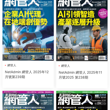
網管人
網管人
NetAdmin 網管人 2025年12
NetAdmin 網管人 2025年11
月號第239期
月號2025 第238期
商業财經
商業财經