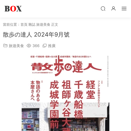
當前位置：
首頁
雜誌
旅遊美食
正文
散歩の達人 2024年9月號
旅遊美食
366
推廣