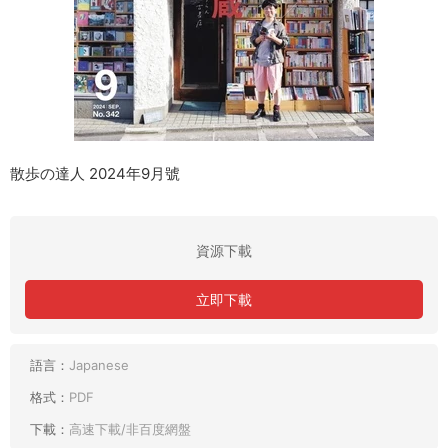
散歩の達人 2024年9月號
資源下載
立即下載
語言：
Japanese
格式：
PDF
下載：
高速下載/非百度網盤