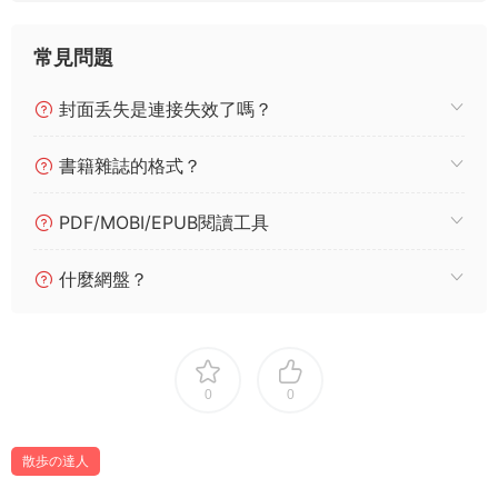
常見問題
封面丢失是連接失效了嗎？
書籍雜誌的格式？
PDF/MOBI/EPUB閱讀工具
什麼網盤？
0
0
散歩の達人