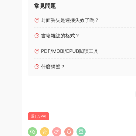
常見問題
封面丢失是連接失效了嗎？
書籍雜誌的格式？
PDF/MOBI/EPUB閱讀工具
什麼網盤？
週刊SPA!