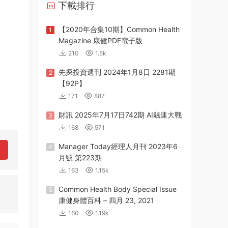
下載排行
【2020年合集10期】Common Health
1
Magazine 康健PDF電子版
210
1.5k
先探投資週刊 2024年1月8日 2281期
2
【92P】
171
887
財訊 2025年7月17日742期 AI飆速大戰
3
168
571
Manager Today經理人月刊 2023年6
4
月號 第223期
163
1.15k
Common Health Body Special Issue
5
康健身體百科 – 四月 23, 2021
160
1.19k