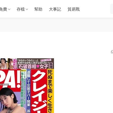
免費
存檔
幫助
大事記
貿易戰