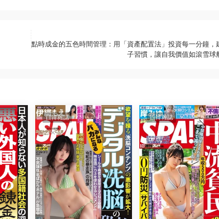
點時成金的五色時間管理：用「資產配置法」投資每一分鐘，
子習慣，讓自我價值如滾雪球
日韓雜誌
日韓雜誌