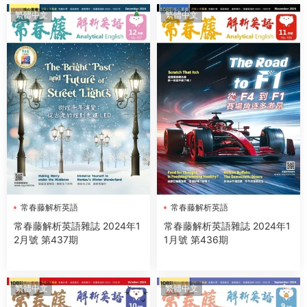
繁體中文
繁體中文
常春藤解析英語
常春藤解析英語
常春藤解析英語雜誌 2024年1
常春藤解析英語雜誌 2024年1
2月號 第437期
1月號 第436期
繁體中文
繁體中文