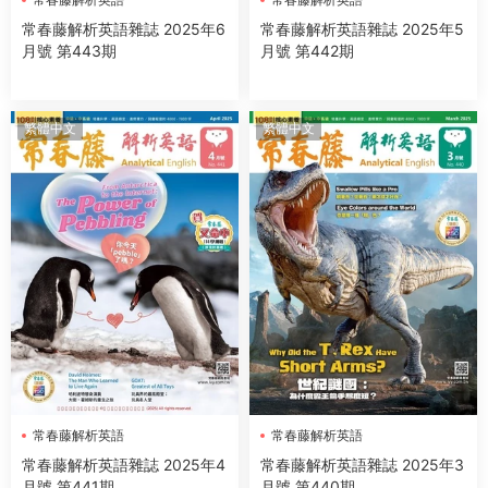
常春藤解析英語雜誌 2025年6
常春藤解析英語雜誌 2025年5
月號 第443期
月號 第442期
繁體中文
繁體中文
常春藤解析英語
常春藤解析英語
常春藤解析英語雜誌 2025年4
常春藤解析英語雜誌 2025年3
月號 第441期
月號 第440期