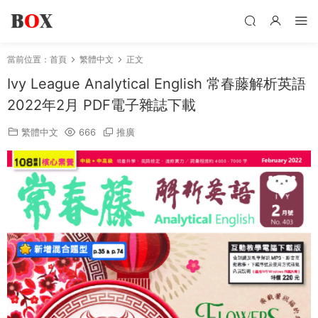
當前位置：
首頁
繁體中文
正文
Ivy League Analytical English 常春藤解析英語
2022年2月 PDF電子雜誌下載
繁體中文
666
推廣