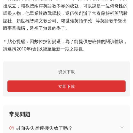
授成立，賴教授兩岸英語教學界的成就，可以說是一位傳奇性的
耀眼人物，他畢業於政戰學校，退伍後創辦了常春藤解析英語雜
誌社、賴世雄智網文教公司、賴世雄英語學苑…等英語教學曁出
版事業機構，造福了無數的學子。
＊貼心提醒：因數位技術變遷，為了能提供您較佳的閱讀體驗，
請選購2010年(含)以後至最新一期之期數。
資源下載
立即下載
常見問題
封面丢失是連接失效了嗎？