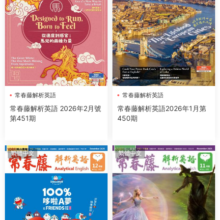
常春藤解析英語
常春藤解析英語
常春藤解析英語 2026年2月號
常春藤解析英語2026年1月第
第451期
450期
繁體中文
繁體中文