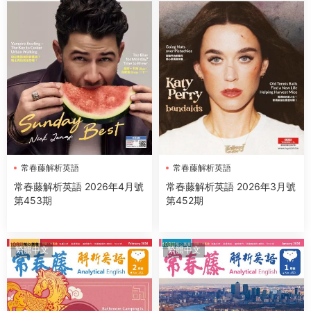
常春藤解析英語
常春藤解析英語
常春藤解析英語 2026年4月號
常春藤解析英語 2026年3月號
第453期
第452期
繁體中文
繁體中文