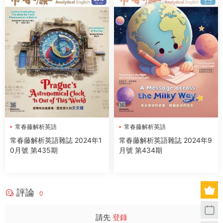
常春藤解析英語
常春藤解析英語
常春藤解析英語雜誌 2024年1
常春藤解析英語雜誌 2024年9
0月號 第435期
月號 第434期
評論
0
請先
登錄