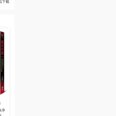
雜誌下載
書
秩序
存新