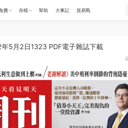
免費
存檔
幫助
大事記
貿易戰
年5月2日1323 PDF電子雜誌下載