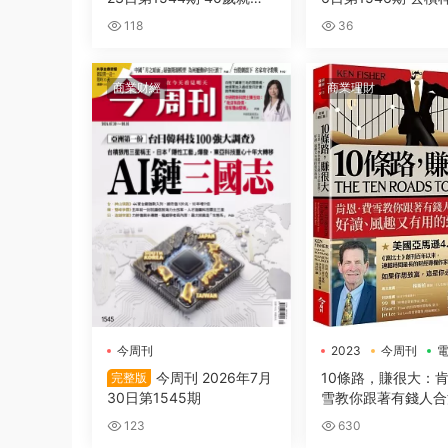
開始的 抗遺忘戰爭
完全拆解
118
36
商業财經
商業理財
今周刊
2023
今周刊
今周刊 2026年7月
10條路，賺很大：肯
完整版
30日第1545期
雪教你跟著有錢人合
錢！好讀、風趣又有
123
630
富指南【全新增訂版