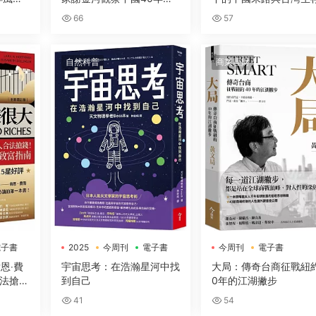
深度解讀美中台三方關係，
戰略
66
57
剖析世界政經局勢
自然科普
商業理財
電子書
2025
今周刊
電子書
今周刊
電子書
恩‧費
宇宙思考：在浩瀚星河中找
大局：傳奇台商征戰紐
法搶
到自己
0年的江湖撇步
用的緻
41
54
】