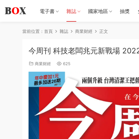
電子書
雜誌
國家地區
抽獎
當前位置：
首頁
雜誌
商業财經
正文
今周刊 科技老闆兆元新戰場 2022
商業财經
625