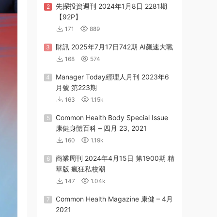
先探投資週刊 2024年1月8日 2281期
2
【92P】
171
889
財訊 2025年7月17日742期 AI飆速大戰
3
168
574
Manager Today經理人月刊 2023年6
4
月號 第223期
163
1.15k
Common Health Body Special Issue
5
康健身體百科 – 四月 23, 2021
160
1.19k
商業周刊 2024年4月15日 第1900期 精
6
華版 瘋狂私校潮
147
1.04k
Common Health Magazine 康健 – 4月
7
2021