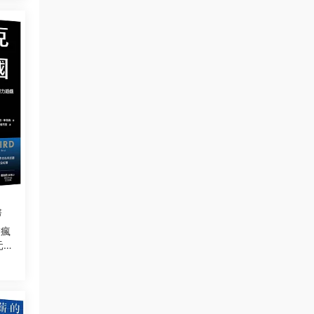
書
最瘋
元的