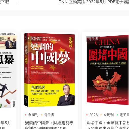
誌下載
CNN 互動英語 2022年5月 PDF電子
人文社科
電子書
今周刊
電子書
2026
今周刊
電子
6年8月
變調的中國夢：財經趨勢專
圍堵中國：全球抗中新
桿風暴
家謝金河觀察中國40年，
下的中國末路與台灣生