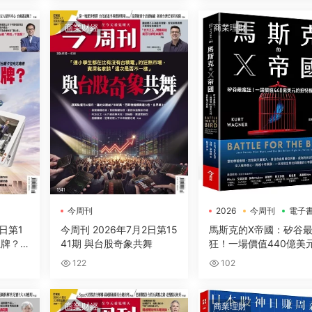
商業财經
商業理財
今周刊
2026
今周刊
電子
9日第1
今周刊 2026年7月2日第15
馬斯克的X帝國：矽谷
王牌？
41期 與台股奇象共舞
狂！一場價值440億美
推特權力遊戲
122
102
商業财經
商業理財