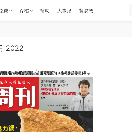
免費
存檔
幫助
大事記
貿易戰
月 2022