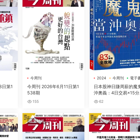
今周刊
2024
今周刊
電子
8日第1
今周刊 2026年6月11日第1
日本股神日賺周薪的魔
538期
沖奧義：4日交易×15分
圖，用最少本金掌握低
155
62
穩賺法則
商業财經
商業财經