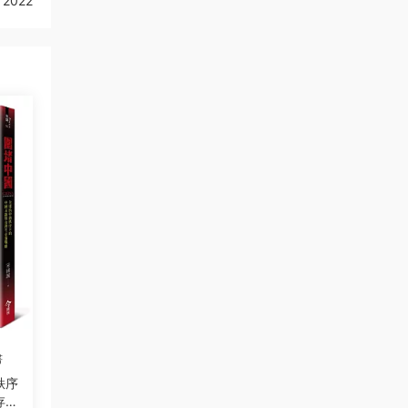
 2022
書
秩序
存新