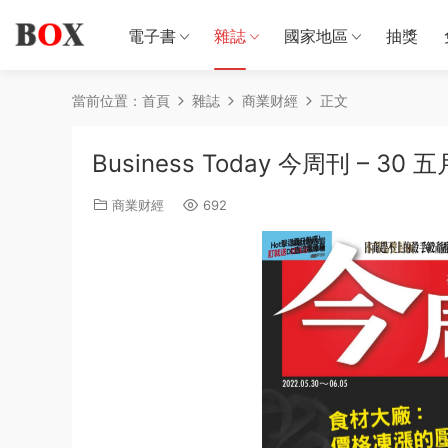
電子書
雜誌
國家地區
抽獎
當前位置：
首頁
雜誌
商業财經
正文
Business Today 今周刊 – 30 五
商業财經
692