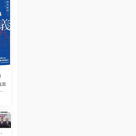
書
鬼當
線
風險