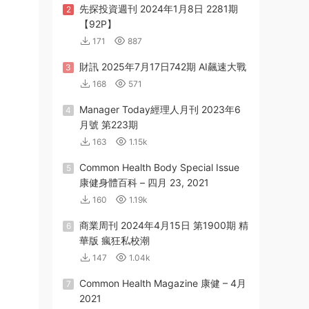
先探投資週刊 2024年1月8日 2281期
2
【92P】
171
887
財訊 2025年7月17日742期 AI飆速大戰
3
168
571
Manager Today經理人月刊 2023年6
4
月號 第223期
163
1.15k
Common Health Body Special Issue
5
康健身體百科 – 四月 23, 2021
160
1.19k
商業周刊 2024年4月15日 第1900期 精
6
華版 瘋狂私校潮
147
1.04k
Common Health Magazine 康健 – 4月
7
2021