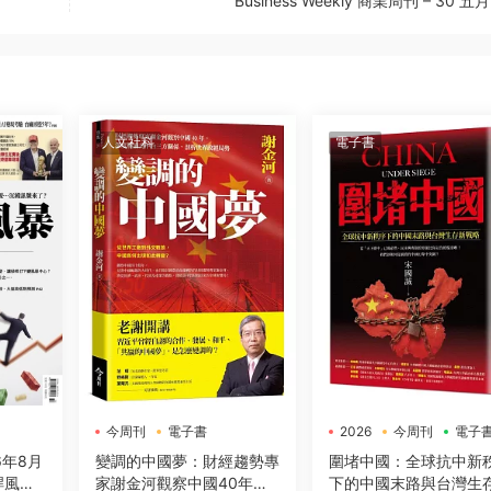
Business Weekly 商業周刊 – 30 五月
人文社科
電子書
今周刊
電子書
2026
今周刊
電子
6年8月
變調的中國夢：財經趨勢專
圍堵中國：全球抗中新
桿風暴
家謝金河觀察中國40年，
下的中國末路與台灣生