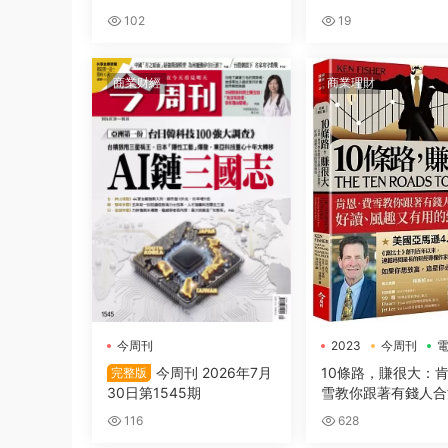
開始的 抗遺忘戰爭
完全拆解
102
19
商業财經
商業理財
今周刊
2023
今周刊
今周刊 2026年7月
10條路，賺很大：肯
完整版
30日第1545期
雪教你跟著有錢人合
錢！好讀、風趣又有
116
628
富指南【全新增訂版