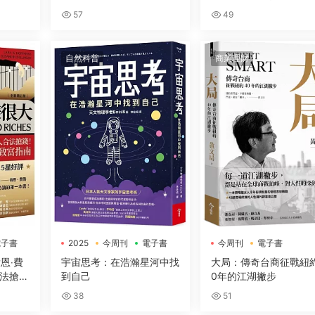
深度解讀美中台三方關係，
戰略
57
49
剖析世界政經局勢
自然科普
商業理財
電子書
2025
今周刊
電子書
今周刊
電子書
恩‧費
宇宙思考：在浩瀚星河中找
大局：傳奇台商征戰紐
法搶
到自己
0年的江湖撇步
用的緻
38
51
】