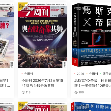
商業财經
商業理財
今周刊
2026
今周刊
電子
9日第1
今周刊 2026年7月2日第15
馬斯克的X帝國：矽谷
王牌？
41期 與台股奇象共舞
狂！一場價值440億美
推特權力遊戲
118
100
商業财經
商業理財