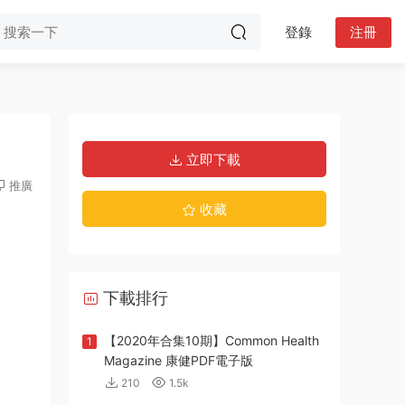
登錄
注冊
立即下載
推廣
收藏
下載排行
【2020年合集10期】Common Health
1
Magazine 康健PDF電子版
210
1.5k