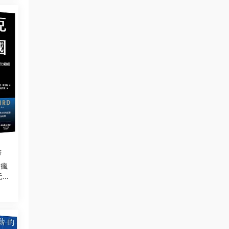
書
最瘋
元的