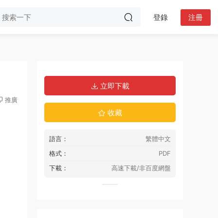
登錄
注冊
立即下載
推廣
收藏
語言：
繁體中文
格式：
PDF
下載：
高速下載/非百度網盤