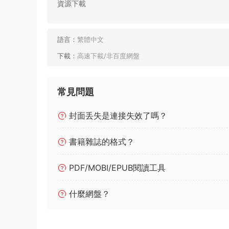
資源下載
語言：
繁體中文
下載：
高速下載/非百度網盤
常見問題
封面丢失是連接失效了嗎？
書籍雜誌的格式？
PDF/MOBI/EPUB閱讀工具
什麼網盤？