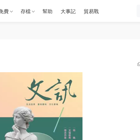
免費
存檔
幫助
大事記
貿易戰