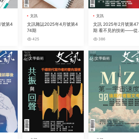
文訊
文訊
月號第4
文訊雜誌2025年4月號第4
文訊 2025年2月號第47
74期
期 看不見的技術——從
代回望卡爾維諾
425
386
文學藝術
文學藝術