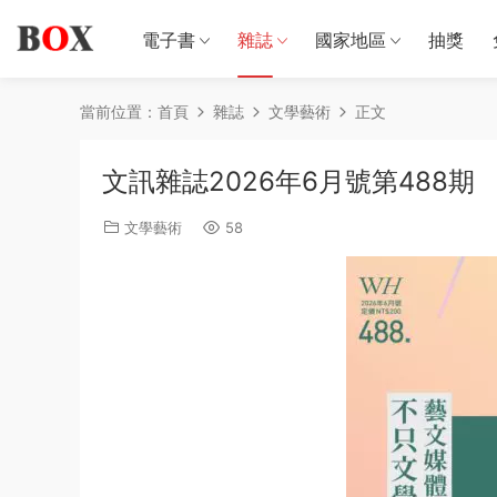
電子書
雜誌
國家地區
抽獎
當前位置：
首頁
雜誌
文學藝術
正文
文訊雜誌2026年6月號第488期
文學藝術
58