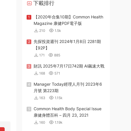
下載排行
【2020年合集10期】Common Health
1
Magazine 康健PDF電子版
210
1.5k
先探投資週刊 2024年1月8日 2281期
2
【92P】
171
885
財訊 2025年7月17日742期 AI飆速大戰
3
168
571
Manager Today經理人月刊 2023年6
4
月號 第223期
163
1.15k
Common Health Body Special Issue
5
康健身體百科 – 四月 23, 2021
160
1.19k