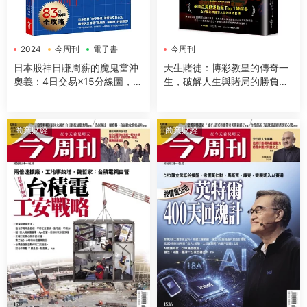
2024
今周刊
電子書
今周刊
日本股神日賺周薪的魔鬼當沖
天生賭徒：博彩教皇的傳奇一
奧義：4日交易×15分線圖，用
生，破解人生與賭局的勝負關
最少本金掌握低風險穩賺法則
鍵
商業财經
商業财經