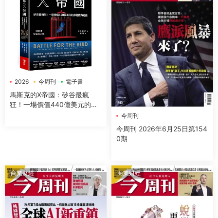
2026
今周刊
電子書
馬斯克的X帝國：矽谷最瘋
狂！一場價值440億美元的推
特權力遊戲
今周刊
今周刊 2026年6月25日第154
0期
商業财經
商業财經