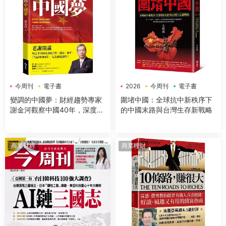
今周刊
電子書
2026
今周刊
電子書
變調的中國夢：財經趨勢專家
圍堵中國：全球抗中新秩序下
謝金河觀察中國40年，深度解
的中國末路與台灣生存新戰略
讀美中台三方關係，剖析世界
政經局勢
商業财經
商業理財