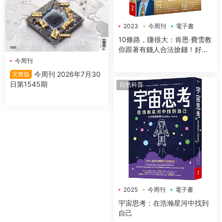
2023
今周刊
電子書
10條路，賺很大：肯恩‧費雪教
你跟著有錢人合法搶錢！好
讀、風趣又有用的緻富指南
今周刊
【全新增訂版】
今周刊 2026年7月30
完整版
日第1545期
自然科普
2025
今周刊
電子書
宇宙思考：在浩瀚星河中找到
自己