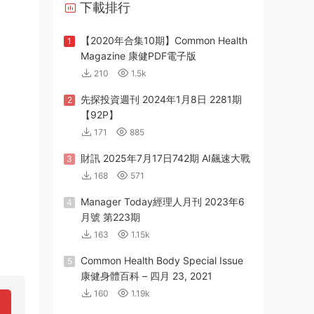
下載排行
【2020年合集10期】Common Health
1
Magazine 康健PDF電子版
210
1.5k
先探投資週刊 2024年1月8日 2281期
2
【92P】
171
885
財訊 2025年7月17日742期 AI飆速大戰
3
168
571
Manager Today經理人月刊 2023年6
4
月號 第223期
163
1.15k
Common Health Body Special Issue
5
康健身體百科 – 四月 23, 2021
160
1.19k