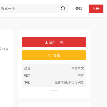
登錄
注冊
立即下載
推廣
收藏
語言：
繁體中文
格式：
PDF
下載：
高速下載/非百度網盤