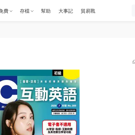
免費
存檔
幫助
大事記
貿易戰