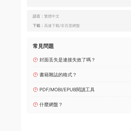
語言：
繁體中文
下載：
高速下載/非百度網盤
常見問題
封面丢失是連接失效了嗎？
書籍雜誌的格式？
PDF/MOBI/EPUB閱讀工具
什麼網盤？