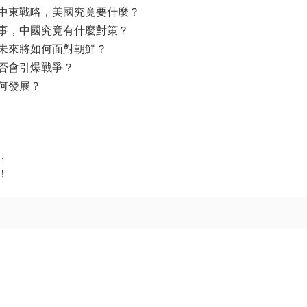
中東戰略，美國究竟要什麼？
事，中國究竟有什麼對策？
未來將如何面對朝鮮？
否會引爆戰爭？
何發展？
，
！