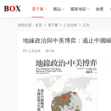
電子書
雜誌
國家地區
抽獎
當前位置：
首頁
電子書
人文社科
正文
地緣政治與中美博弈：遏止中國
人文社科
68