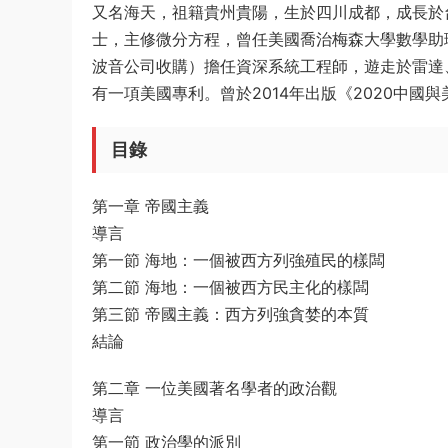
又名海天，祖籍貴州貴陽，生於四川成都，成長於
士，主修微分方程，曾任美國喬治梅森大學數學助
波音公司收購）擔任資深系統工程師，遊走於雷達
有一項美國專利。曾於2014年出版《2020中國
目錄
第一章 帝國主義
導言
第一節 海地：一個被西方列強殖民的樣闆
第二節 海地：一個被西方民主化的樣闆
第三節 帝國主義：西方列強貪婪的本質
結論
第二章 一位美國著名學者的政治觀
導言
第一節 政治學的派別