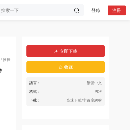
登錄
注冊
立即下載
推廣
收藏
時
語言：
繁體中文
格式：
PDF
下載：
高速下載/非百度網盤