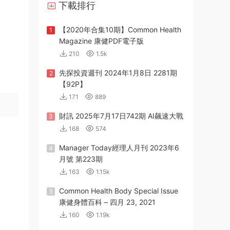
下載排行
【2020年合集10期】Common Health
1
Magazine 康健PDF電子版
210
1.5k
先探投資週刊 2024年1月8日 2281期
2
【92P】
171
889
財訊 2025年7月17日742期 AI飆速大戰
3
168
574
Manager Today經理人月刊 2023年6
4
月號 第223期
163
1.15k
Common Health Body Special Issue
5
康健身體百科 – 四月 23, 2021
160
1.19k