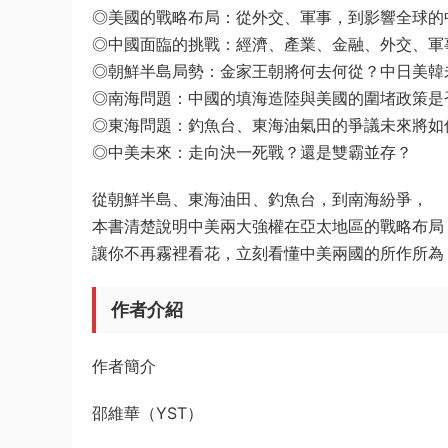
◎美國的戰略布局：從外交、軍事，到影響全球的
◎中國面臨的挑戰：經濟、產業、金融、外交、軍
◎朝鮮半島局勢：金家王朝將何去何從？中日美韓
◎南海問題：中國的填海造陸與美國的圍堵政策是
◎東海問題：釣魚台、東海油氣田的爭議未來將如
◎中美未來：走向決一死戰？還是雙霸並存？
從朝鮮半島、東海油田、釣魚台，到南海紛爭，
本書清楚說明中美兩大強權在亞太地區的戰略布局
讓你不再霧裡看花，立刻看懂中美兩國的所作所為
作者介紹
作者簡介
邵維華（YST）