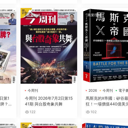
】
商業财經
商業理財
今周刊
2026
今周刊
電子
9日第1
今周刊 2026年7月2日第15
馬斯克的X帝國：矽谷
王牌？
41期 與台股奇象共舞
狂！一場價值440億美
推特權力遊戲
122
102