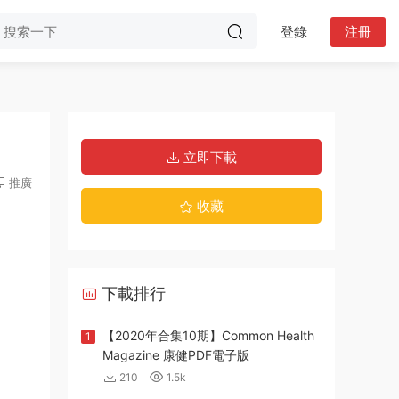
登錄
注冊
立即下載
推廣
收藏
下載排行
【2020年合集10期】Common Health
1
Magazine 康健PDF電子版
210
1.5k