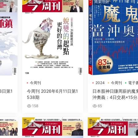
商業财經
商業理財
今周刊
2024
今周刊
電子
8日第1
今周刊 2026年6月11日第1
日本股神日賺周薪的魔
538期
沖奧義：4日交易×15分
圖，用最少本金掌握低
158
65
穩賺法則
商業财經
商業财經