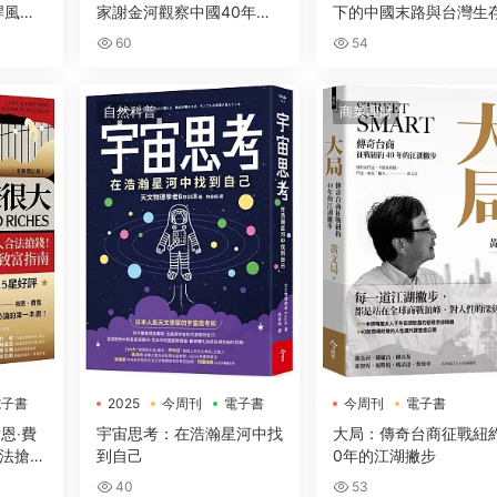
桿風暴
家謝金河觀察中國40年，
下的中國末路與台灣生
深度解讀美中台三方關係，
戰略
60
54
剖析世界政經局勢
自然科普
商業理財
電子書
2025
今周刊
電子書
今周刊
電子書
恩‧費
宇宙思考：在浩瀚星河中找
大局：傳奇台商征戰紐
法搶
到自己
0年的江湖撇步
用的緻
40
53