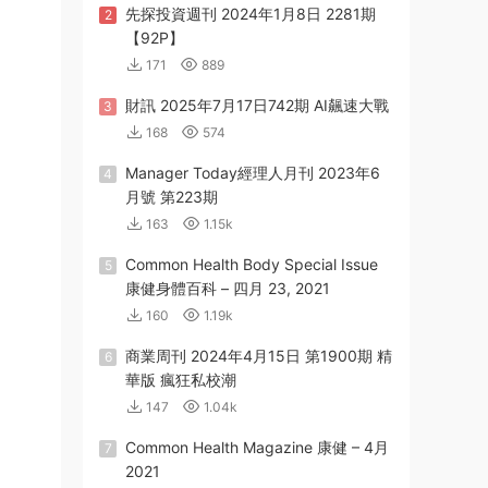
先探投資週刊 2024年1月8日 2281期
2
【92P】
171
889
財訊 2025年7月17日742期 AI飆速大戰
3
168
574
Manager Today經理人月刊 2023年6
4
月號 第223期
163
1.15k
Common Health Body Special Issue
5
康健身體百科 – 四月 23, 2021
160
1.19k
商業周刊 2024年4月15日 第1900期 精
6
華版 瘋狂私校潮
147
1.04k
Common Health Magazine 康健 – 4月
7
2021