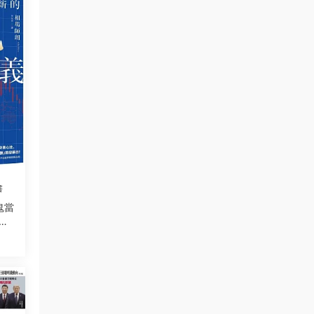
書
鬼當
線
風險