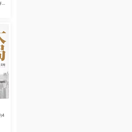
存新
約4