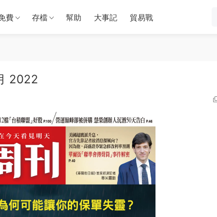
免費
存檔
幫助
大事記
貿易戰
月 2022