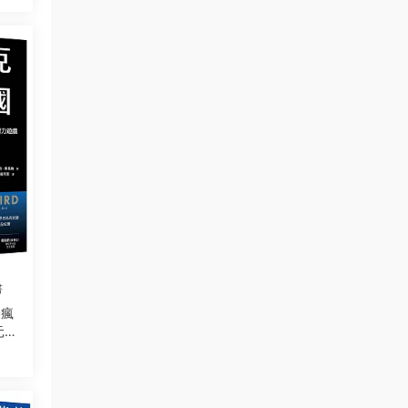
書
最瘋
元的