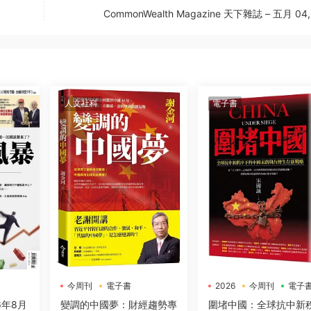
CommonWealth Magazine 天下雜誌 – 五月 04,
人文社科
電子書
今周刊
電子書
2026
今周刊
電子
6年8月
變調的中國夢：財經趨勢專
圍堵中國：全球抗中新