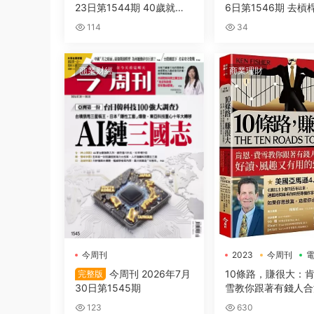
23日第1544期 40歲就該
6日第1546期 去槓
開始的 抗遺忘戰爭
完全拆解
114
34
商業财經
商業理財
今周刊
2023
今周刊
今周刊 2026年7月
10條路，賺很大：肯
完整版
30日第1545期
雪教你跟著有錢人合
錢！好讀、風趣又有
123
630