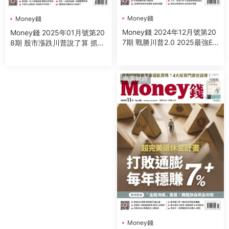
Money錢
Money錢
Money錢 2024年12月號第20
Money錢 2025年01月號第20
7期 戰勝川普2.0 2025最強ET
8期 股市漲跌川普說了算 抓住
F懶人包
2025年4個賺錢新思維
商業财經
Money錢