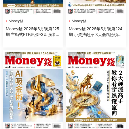
Money錢
Money錢
Money錢 2026年6月號第225
Money錢 2026年5月號第224
期 主動式ETF狂漲93% 強者恆
期 小資搏翻身 3大低風險槓桿
強還是風險已至？
策略
商業财經
商業财經