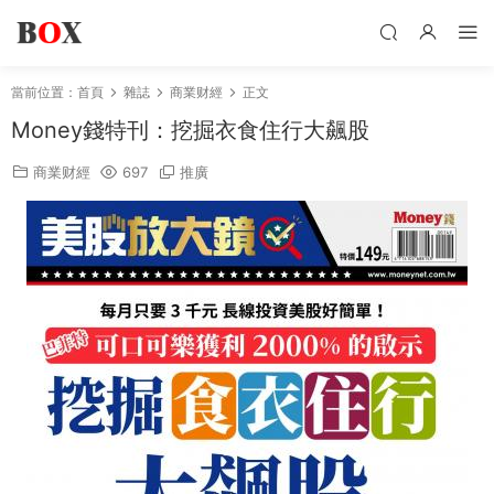
當前位置：
首頁
雜誌
商業财經
正文
Money錢特刊：挖掘衣食住行大飆股
商業财經
697
推廣