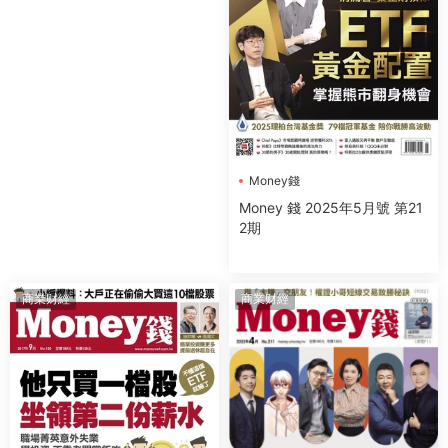
Money錢
Money 錢 2025年5月號 第21
2期
商業财經
商業财經