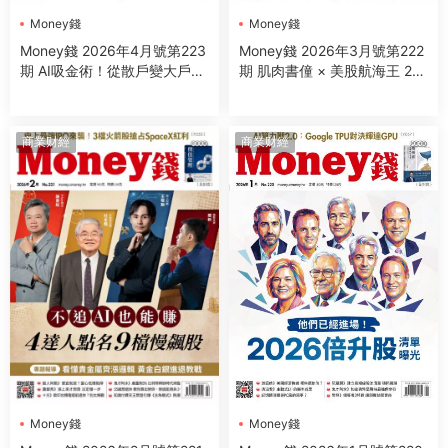
Money錢
Money錢
Money錢 2026年4月號第223
Money錢 2026年3月號第222
期 AI吸金術！從散戶變大戶、
期 肌肉書僮 × 美股航海王 2大
從社畜變贏家 投資×職涯財富
硬派高手教你看穿熱錢流向 高
翻倍攻略
檔也能用的順風投資法
商業财經
商業财經
Money錢
Money錢