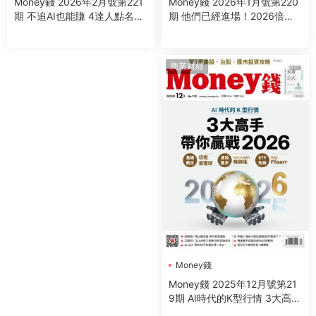
Money錢 2026年1月號第220
Money錢 2026年2月號第221
期 他們已經進場！2026倍升
期 不追AI也能賺 4達人點名9
股清單曝
檔「慢飆股」
商業财經
Money錢
Money錢 2025年12月號第21
9期 AI時代的K型行情 3大高手
帶你贏戰2026