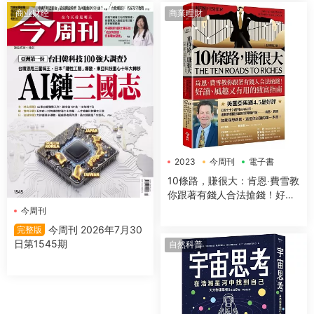
商业财经
商業理財
2023
今周刊
電子書
10條路，賺很大：肯恩‧費雪教
你跟著有錢人合法搶錢！好
讀、風趣又有用的致富指南
今周刊
【全新增訂版】
今周刊 2026年7月30
完整版
日第1545期
自然科普