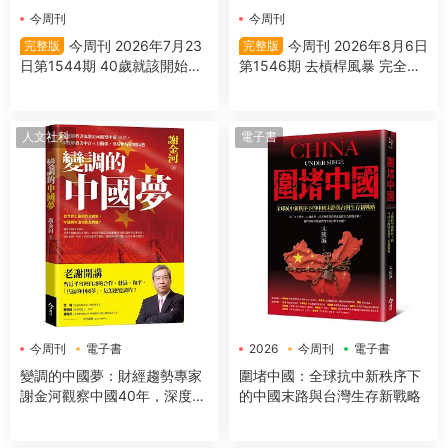
今周刊
今周刊
今周刊 2026年7月23
今周刊 2026年8月6日
完整版
完整版
日第1544期 40歲就該開始的
第1546期 去槓桿風暴 完全拆
抗遺忘戰爭
解
人文社科
電子書
今周刊
電子書
2026
今周刊
電子書
變調的中國夢：財經趨勢專家
圍堵中國：全球抗中新秩序下
謝金河觀察中國40年，深度解
的中國末路與台灣生存新戰略
讀美中台三方關係，剖析世界
政經局勢