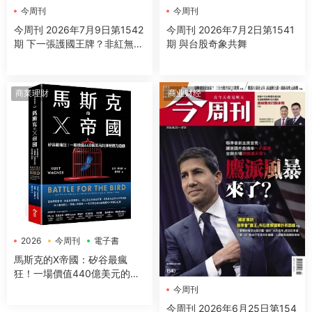
今周刊
今周刊
今周刊 2026年7月9日第1542
今周刊 2026年7月2日第1541
期 下一張護國王牌？非紅無人
期 與台股奇象共舞
機台鏈點將
商業理財
商业财经
2026
今周刊
電子書
馬斯克的X帝國：矽谷最瘋
狂！一場價值440億美元的推
特權力遊戲
今周刊
今周刊 2026年6月25日第154