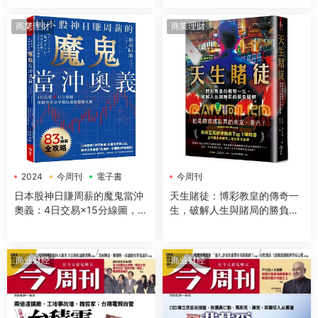
商業理財
商業理財
2024
今周刊
電子書
今周刊
日本股神日賺周薪的魔鬼當沖
天生賭徒：博彩教皇的傳奇一
奧義：4日交易×15分線圖，用
生，破解人生與賭局的勝負關
最少本金掌握低風險穩賺法則
鍵
商业财经
商业财经