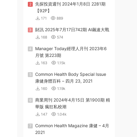
先探投資週刊 2024年1月8日 2281期
2
【92P】
171
889
財訊 2025年7月17日742期 AI飆速大戰
3
168
574
Manager Today經理人月刊 2023年6
4
月號 第223期
163
1.15k
Common Health Body Special Issue
5
康健身體百科 – 四月 23, 2021
160
1.19k
商業周刊 2024年4月15日 第1900期 精
6
華版 瘋狂私校潮
147
1.04k
Common Health Magazine 康健 – 4月
7
2021