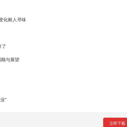
变化耐人寻味
弃了
回顾与展望
业”
立即下载