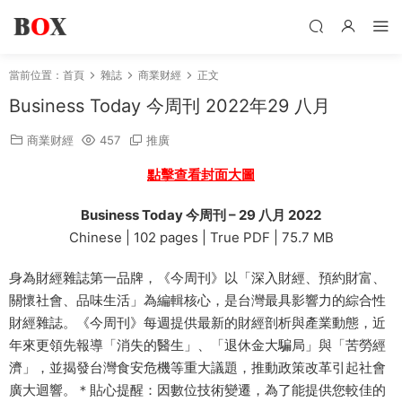
當前位置：
首頁
雜誌
商業财經
正文
Business Today 今周刊 2022年29 八月
商業财經
457
推廣
點擊查看封面大圖
Business Today 今周刊 – 29 八月 2022
Chinese | 102 pages | True PDF | 75.7 MB
身為財經雜誌第一品牌，《今周刊》以「深入財經、預約財富、
關懷社會、品味生活」為編輯核心，是台灣最具影響力的綜合性
財經雜誌。《今周刊》每週提供最新的財經剖析與產業動態，近
年來更領先報導「消失的醫生」、「退休金大騙局」與「苦勞經
濟」，並揭發台灣食安危機等重大議題，推動政策改革引起社會
廣大迴響。＊貼心提醒：因數位技術變遷，為了能提供您較佳的