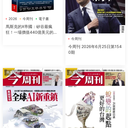
2026
今周刊
電子書
馬斯克的X帝國：矽谷最瘋
狂！一場價值440億美元的推
特權力遊戲
今周刊
今周刊 2026年6月25日第154
0期
商業财經
商業财經