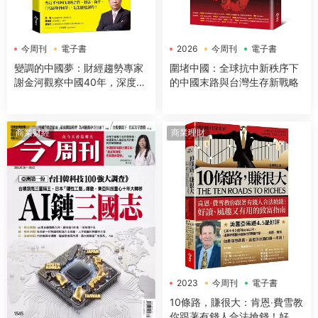
今周刊
電子書
2026
今周刊
電子書
變調的中國夢：財經趨勢專家
圍堵中國：全球抗中新秩序下
謝金河觀察中國40年，深度解
的中國末路與台灣生存新戰略
讀美中台三方關係，剖析世界
政經局勢
商業财經
商業理財
2023
今周刊
電子書
10條路，賺很大：肯恩‧費雪教
你跟著有錢人合法搶錢！好