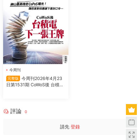
今周刊
今周刊2026年4月23
完整版
日第1531期 CoWoS後 台積電
下一張王牌
評論
0
請先
登錄