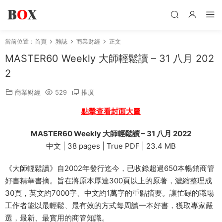
當前位置：
首頁
雜誌
商業财經
正文
MASTER60 Weekly 大師輕鬆讀 – 31 八月 202
2
商業财經
529
推廣
點擊查看封面大圖
MASTER60 Weekly 大師輕鬆讀 – 31 八月 2022
中文 | 38 pages | True PDF | 23.4 MB
《大師輕鬆讀》自2002年發行迄今，已收錄超過650本暢銷商管
好書精華書摘。旨在將原本厚達300頁以上的原著，濃縮整理成
30頁，英文約7000字、中文約1萬字的重點摘要。讓忙碌的職場
工作者能以最輕鬆、最有效的方式每周讀一本好書，獲取專家嚴
選，最新、最實用的商管知識。