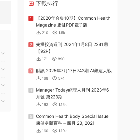
下載排行
【2020年合集10期】Common Health
1
Magazine 康健PDF電子版
210
1.5k
先探投資週刊 2024年1月8日 2281期
2
【92P】
171
890
財訊 2025年7月17日742期 AI飆速大戰
3
168
574
Manager Today經理人月刊 2023年6
4
月號 第223期
163
1.15k
Common Health Body Special Issue
5
康健身體百科 – 四月 23, 2021
160
1.19k