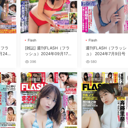
Flash
Flash
（フラ
[雑誌] 週刊FLASH（フラ
週刊FLASH（フラッシ
月24日
ッシュ）2024年09月17日
ュ） 2024年7月9日号
号
396
580
日韓雜誌
日韓雜誌