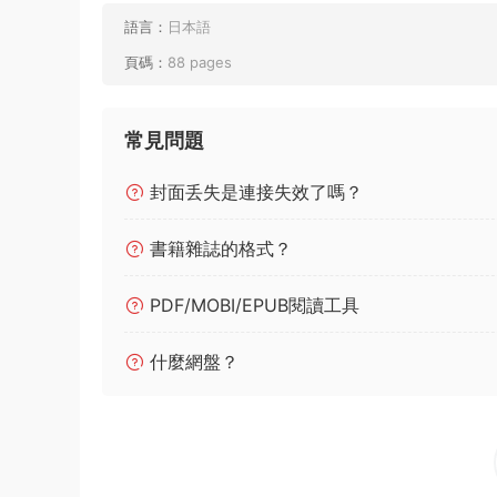
語言：
日本語
頁碼：
88 pages
常見問題
封面丢失是連接失效了嗎？
書籍雜誌的格式？
PDF/MOBI/EPUB閱讀工具
什麼網盤？