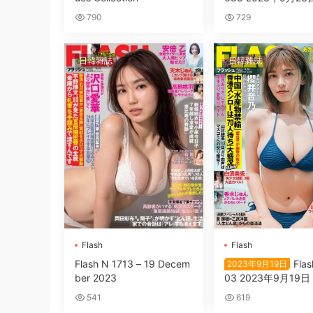
790
729
日韓雜誌
日韓雜誌
Flash
Flash
Flash N 1713 – 19 Decem
Flas
2023年9月19日
ber 2023
03 2023年9月19日
音乃 あかせあかり 
541
619
華 白濱美兎 大西桃