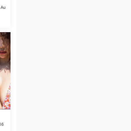
 Au
16