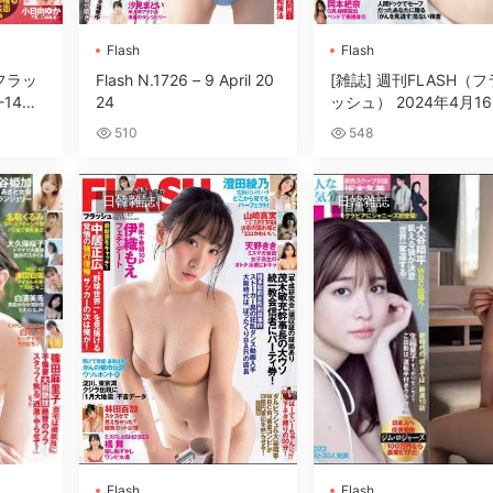
Flash
Flash
 フラッ
Flash N.1726 – 9 April 20
[雑誌] 週刊FLASH（フ
-14日
24
ッシュ） 2024年4月1
号
510
548
日韓雜誌
日韓雜誌
Flash
Flash