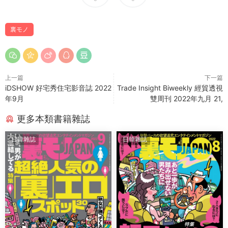
裏モノ
上一篇
下一篇
iDSHOW 好宅秀住宅影音誌 2022
Trade Insight Biweekly 經貿透視
年9月
雙周刊 2022年九月 21,
更多本類書籍雜誌
日韓雜誌
日韓雜誌