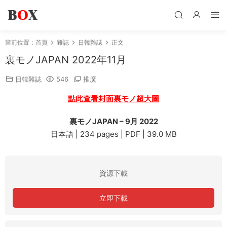
當前位置：
首頁
雜誌
日韓雜誌
正文
裏モノJAPAN 2022年11月
日韓雜誌
546
推廣
點此查看封面裏モノ超大圖
裏モノJAPAN – 9月 2022
日本語 | 234 pages | PDF | 39.0 MB
資源下載
立即下載