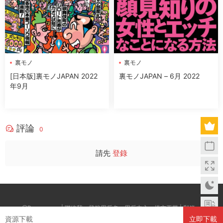
裏モノ
裏モノ
[日本版]裏モノJAPAN 2022
裏モノJAPAN – 6月 2022
年9月
評論
0
請先
登錄
@Boxwc.com | 聯絡我：登錄用戶名--用戶中心--提交工單 | 郵箱：
資源下載
立即下載