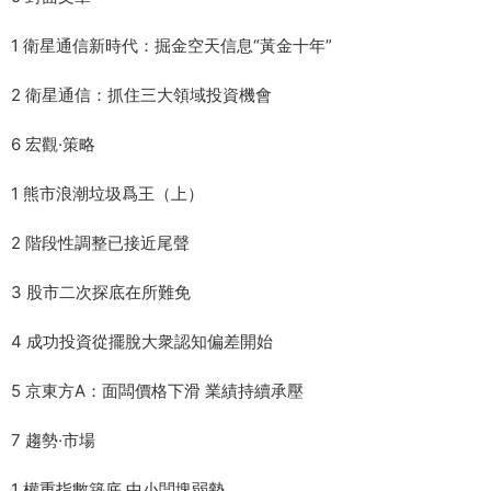
1 衛星通信新時代：掘金空天信息“黃金十年”
2 衛星通信：抓住三大領域投資機會
6 宏觀·策略
1 熊市浪潮垃圾爲王（上）
2 階段性調整已接近尾聲
3 股市二次探底在所難免
4 成功投資從擺脫大衆認知偏差開始
5 京東方A：面闆價格下滑 業績持續承壓
7 趨勢·市場
1 權重指數築底 中小闆塊弱勢