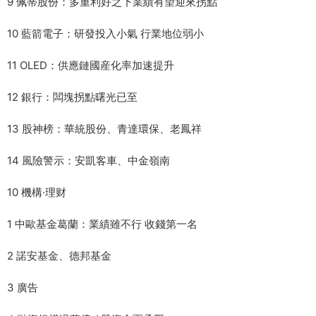
9 佩蒂股份：多重利好之下業績有望迎來拐點
10 藍箭電子：研發投入小氣 行業地位弱小
11 OLED：供應鏈國産化率加速提升
12 銀行：闆塊拐點曙光已至
13 股神榜：華統股份、青達環保、老鳳祥
14 風險警示：安凱客車、中金嶺南
10 機構·理财
1 中歐基金葛蘭：業績雖不行 收錢第一名
2 諾安基金、德邦基金
3 廣告