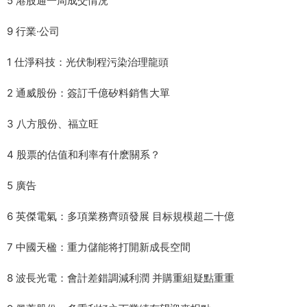
5 港股通一周成交情況
9 行業·公司
1 仕淨科技：光伏制程污染治理龍頭
2 通威股份：簽訂千億矽料銷售大單
3 八方股份、福立旺
4 股票的估值和利率有什麽關系？
5 廣告
6 英傑電氣：多項業務齊頭發展 目标規模超二十億
7 中國天楹：重力儲能将打開新成長空間
8 波長光電：會計差錯調減利潤 并購重組疑點重重