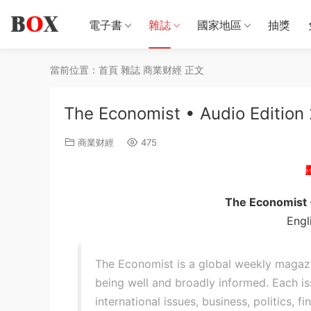
電子書
雜誌
國家地區
抽獎
當前位置：
首頁
雜誌
商業财經
正文
The Economist • Audio Editi
商業财經
475
The Economist •
Engl
The Economist is a global weekly magazi
being well and broadly informed. Each i
international issues, business, politics, f