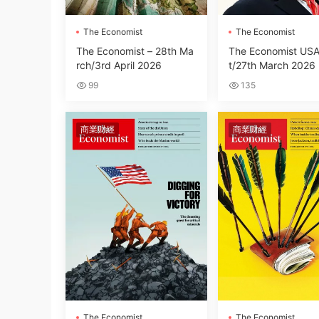
The Economist
The Economist
The Economist – 28th Ma
The Economist USA
rch/3rd April 2026
t/27th March 2026
99
135
商業财經
商業财經
The Economist
The Economist