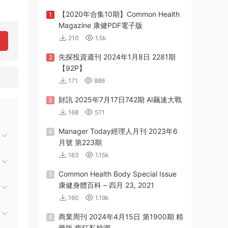
【2020年合集10期】Common Health
1
Magazine 康健PDF電子版
210
1.5k
先探投資週刊 2024年1月8日 2281期
2
【92P】
171
886
財訊 2025年7月17日742期 AI飆速大戰
3
168
571
Manager Today經理人月刊 2023年6
4
月號 第223期
163
1.15k
Common Health Body Special Issue
5
康健身體百科 – 四月 23, 2021
160
1.19k
商業周刊 2024年4月15日 第1900期 精
6
華版 瘋狂私校潮