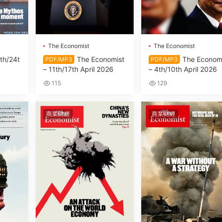
The Economist
The Economist
th/24t
The Economist
The Econom
PDF/MP3
PDF/MP3
– 11th/17th April 2026
– 4th/10th April 2026
115
129
商業财經
商業财經