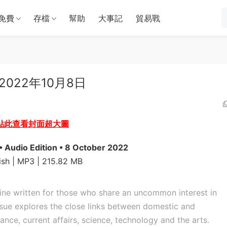
免費
存檔
幫助
大事記
貿易戰
on 2022年10月8日
點此查看封面超大圖
 Audio Edition • 8 October 2022
ish | MP3 | 215.82 MB
ne written for those who share an uncommon interest in
ssue explores the close links between domestic and
inance, current affairs, science, technology and the arts.