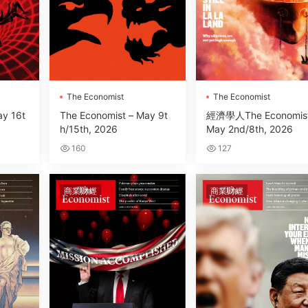
The Economist
The Economist
ay 16t
The Economist – May 9t
經濟學人The Economist
h/15th, 2026
May 2nd/8th, 2026
160
127
商業财經
商業财經