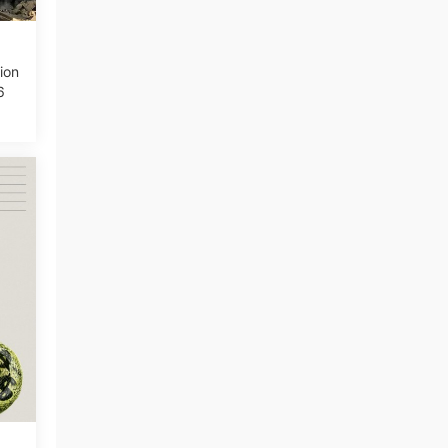
ion
6