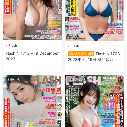
Flash
Flash
Flash N 1713 – 19 December
Flash N.1703
2023年9月19日
2023
2023年9月19日 櫻井音乃 あ
かせあかり 原菜乃華 白濱美
兎 大西桃香
娛樂生活
日韓雜誌