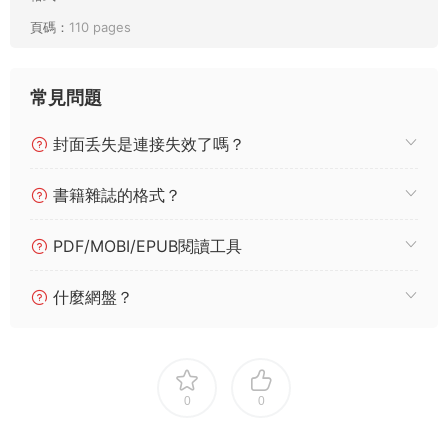
頁碼：
110 pages
常見問題
封面丢失是連接失效了嗎？
書籍雜誌的格式？
PDF/MOBI/EPUB閱讀工具
什麼網盤？
0
0