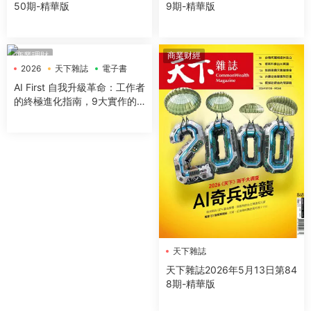
50期-精華版
9期-精華版
商業理財
商業财經
2026
天下雜誌
電子書
AI First 自我升級革命：工作者
的終極進化指南，9大實作的
極速實踐，成為AI代理時代的
超級管理者
天下雜誌
天下雜誌2026年5月13日第84
8期-精華版