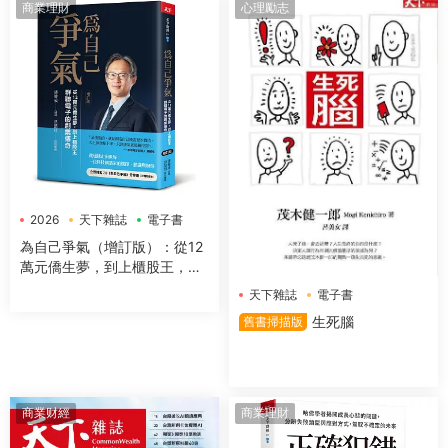
商業理財
心理勵志
2026
天下雜誌
電子書
為自己爭氣（增訂版）：從12
萬元僑生夢，到上櫃股王，群
聯電子的創業傳奇
天下雜誌
電子書
生死腦
舊書掃描版
商業财經
商業理財