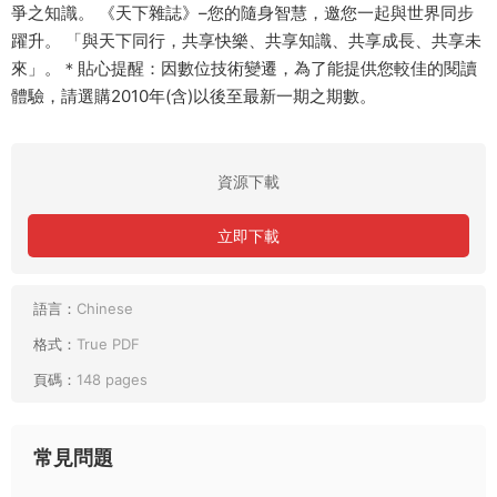
爭之知識。 《天下雜誌》–您的隨身智慧，邀您一起與世界同步
躍升。 「與天下同行，共享快樂、共享知識、共享成長、共享未
來」。＊貼心提醒：因數位技術變遷，為了能提供您較佳的閱讀
體驗，請選購2010年(含)以後至最新一期之期數。
資源下載
立即下載
語言：
Chinese
格式：
True PDF
頁碼：
148 pages
常見問題