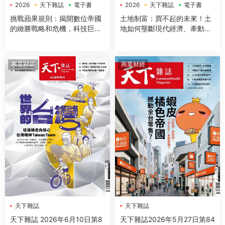
2026
天下雜誌
電子書
2026
天下雜誌
電子書
挑戰蘋果規則：揭開數位帝國
土地制富：買不起的未來！土
的緻勝戰略和危機，科技巨頭
地如何壟斷現代經濟、牽動地
的全面圍攻和地緣政治勢力的
緣政治，更決定世代財富命運
權力交鋒
商業财經
商業财經
天下雜誌
天下雜誌
天下雜誌 2026年6月10日第8
天下雜誌2026年5月27日第84