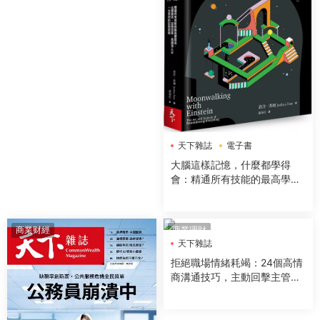
天下雜誌
電子書
大腦這樣記憶，什麼都學得
會：精通所有技能的最高學習
法，比爾蓋茲、記憶冠軍、高
績效人士一生受用的記憶習慣
商業财經
商業理財
天下雜誌
拒絕職場情緒耗竭：24個高情
商溝通技巧，主動回擊主管、
同事、下屬的情緒傷害