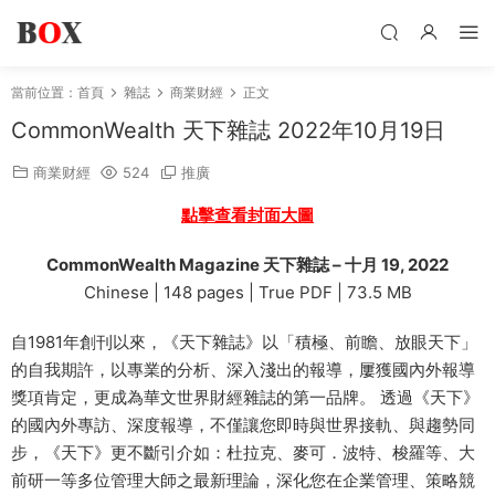
當前位置：
首頁
雜誌
商業财經
正文
CommonWealth 天下雜誌 2022年10月19日
商業财經
524
推廣
點擊查看封面大圖
CommonWealth Magazine 天下雜誌 – 十月 19, 2022
Chinese | 148 pages | True PDF | 73.5 MB
自1981年創刊以來，《天下雜誌》以「積極、前瞻、放眼天下」
的自我期許，以專業的分析、深入淺出的報導，屢獲國內外報導
獎項肯定，更成為華文世界財經雜誌的第一品牌。 透過《天下》
的國內外專訪、深度報導，不僅讓您即時與世界接軌、與趨勢同
步，《天下》更不斷引介如：杜拉克、麥可．波特、梭羅等、大
前研一等多位管理大師之最新理論，深化您在企業管理、策略競