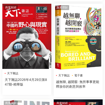
商業财經
商業理財
天下雜誌
天下雜誌
電子書
天下雜誌2026年4月29日第8
越無聊, 越開竅: 無所事事更能
47期-精華版
釋放你的創意與效率
商業理財
商業财經