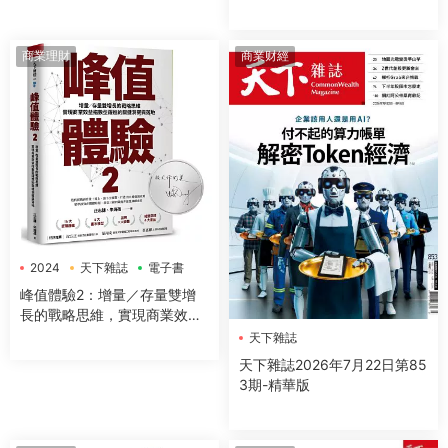
商業理財
商業财經
2024
天下雜誌
電子書
峰值體驗2：增量／存量雙增
長的戰略思維，實現商業效益
指數型躍進的關鍵洞察與落地
天下雜誌
天下雜誌2026年7月22日第85
3期-精華版