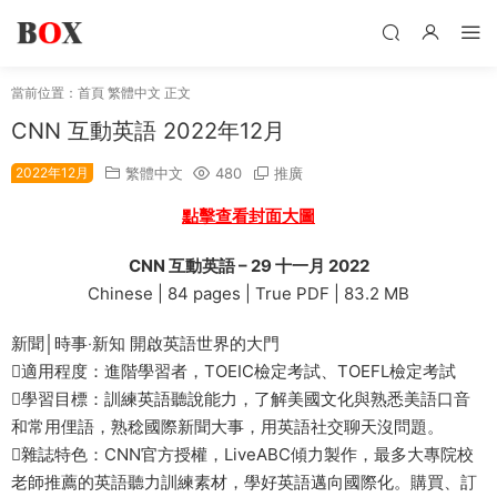
當前位置：
首頁
繁體中文
正文
CNN 互動英語 2022年12月
2022年12月
繁體中文
480
推廣
點擊查看封面大圖
CNN 互動英語 – 29 十一月 2022
Chinese | 84 pages | True PDF | 83.2 MB
新聞│時事‧新知 開啟英語世界的大門
適用程度：進階學習者，TOEIC檢定考試、TOEFL檢定考試
學習目標：訓練英語聽說能力，了解美國文化與熟悉美語口音
和常用俚語，熟稔國際新聞大事，用英語社交聊天沒問題。
雜誌特色：CNN官方授權，LiveABC傾力製作，最多大專院校
老師推薦的英語聽力訓練素材，學好英語邁向國際化。購買、訂