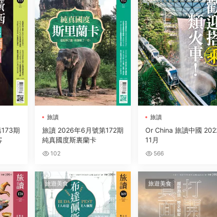
旅讀
旅讀
173期
旅讀 2026年6月號第172期
Or China 旅讀中國 20
客
純真國度斯裏蘭卡
11月
102
566
旅遊美食
旅遊美食