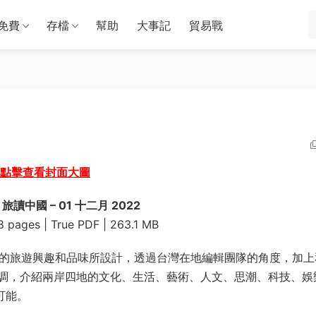
免費
存檔
幫助
大事記
貿易戰
點擊查看封面大圖
a 旅讀中國 – 01 十二月 2022
8 pages | True PDF | 263.1 MB
代的旅遊興趣和品味所設計，透過台灣在地編輯團隊的角度，加上
調，介紹兩岸四地的文化、生活、藝術、人文、思潮、科技、娛
可能。