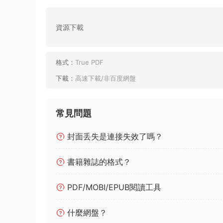
資源下載
格式：
True PDF
下載：
高速下載/非百度網盤
常見問題
封面丢失是連接失效了嗎？
書籍雜誌的格式？
PDF/MOBI/EPUB閱讀工具
什麼網盤？