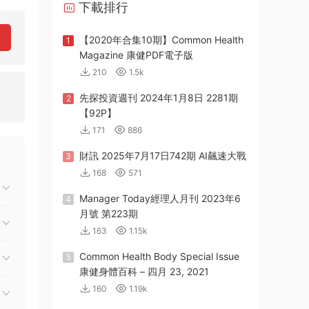
下載排行
【2020年合集10期】Common Health
1
Magazine 康健PDF電子版
210
1.5k
先探投資週刊 2024年1月8日 2281期
2
【92P】
171
886
財訊 2025年7月17日742期 AI飆速大戰
3
168
571
Manager Today經理人月刊 2023年6
4
月號 第223期
163
1.15k
Common Health Body Special Issue
5
康健身體百科 – 四月 23, 2021
160
1.19k