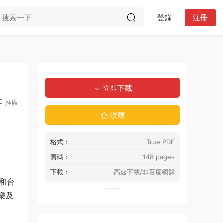
登錄
注冊
立即下載
推廣
收藏
格式：
True PDF
頁碼：
148 pages
下載：
高速下載/非百度網盤
和台
樂及