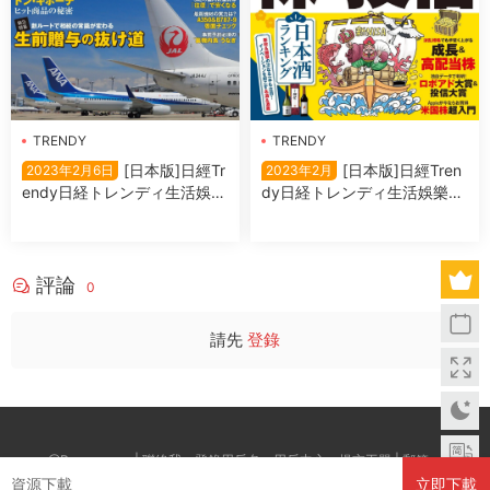
TRENDY
TRENDY
[日本版]日經Tr
[日本版]日經Tren
2023年2月6日
2023年2月
endy日経トレンディ生活娛樂
dy日経トレンディ生活娛樂雜
雜志 2023年3月
志 2023年2月
評論
0
請先
登錄
@Boxwc.com | 聯絡我：登錄用戶名--用戶中心--提交工單 | 郵箱：
資源下載
立即下載