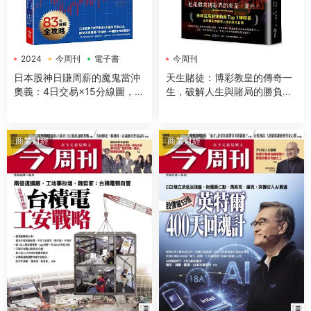
2024
今周刊
電子書
今周刊
日本股神日賺周薪的魔鬼當沖
天生賭徒：博彩教皇的傳奇一
奧義：4日交易×15分線圖，用
生，破解人生與賭局的勝負關
最少本金掌握低風險穩賺法則
鍵
商業财經
商業财經