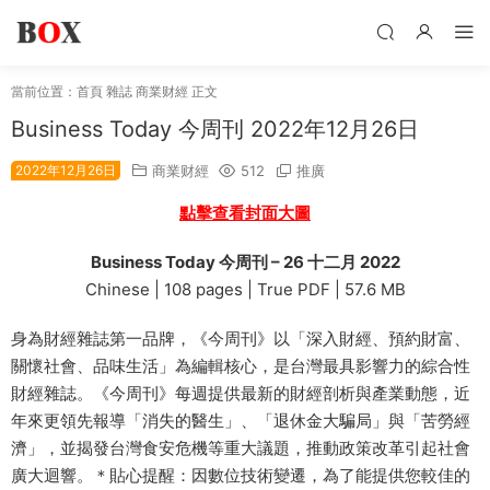
當前位置：
首頁
雜誌
商業财經
正文
Business Today 今周刊 2022年12月26日
2022年12月26日
商業财經
512
推廣
點擊查看封面大圖
Business Today 今周刊 – 26 十二月 2022
Chinese | 108 pages | True PDF | 57.6 MB
身為財經雜誌第一品牌，《今周刊》以「深入財經、預約財富、
關懷社會、品味生活」為編輯核心，是台灣最具影響力的綜合性
財經雜誌。《今周刊》每週提供最新的財經剖析與產業動態，近
年來更領先報導「消失的醫生」、「退休金大騙局」與「苦勞經
濟」，並揭發台灣食安危機等重大議題，推動政策改革引起社會
廣大迴響。＊貼心提醒：因數位技術變遷，為了能提供您較佳的