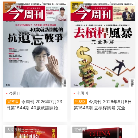
商業财經
商業财經
今周刊
今周刊
今周刊 2026年7月23
今周刊 2026年8月6日
完整版
完整版
日第1544期 40歲就該開始的
第1546期 去槓桿風暴 完全拆
抗遺忘戰爭
解
人文社科
電子書