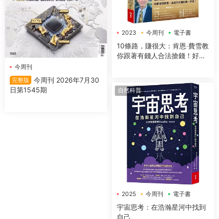
2023
今周刊
電子書
10條路，賺很大：肯恩‧費雪教
你跟著有錢人合法搶錢！好
讀、風趣又有用的緻富指南
今周刊
【全新增訂版】
今周刊 2026年7月30
完整版
日第1545期
自然科普
2025
今周刊
電子書
宇宙思考：在浩瀚星河中找到
自己