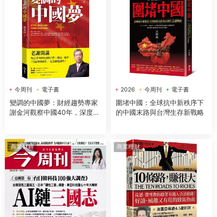
今周刊
電子書
2026
今周刊
電子書
變調的中國夢：財經趨勢專家
圍堵中國：全球抗中新秩序下
謝金河觀察中國40年，深度解
的中國末路與台灣生存新戰略
讀美中台三方關係，剖析世界
政經局勢
商業财經
商業理財