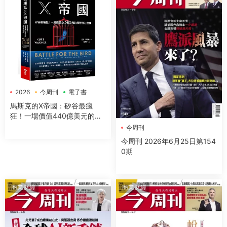
2026
今周刊
電子書
馬斯克的X帝國：矽谷最瘋
狂！一場價值440億美元的推
特權力遊戲
今周刊
今周刊 2026年6月25日第154
0期
商業财經
商業财經