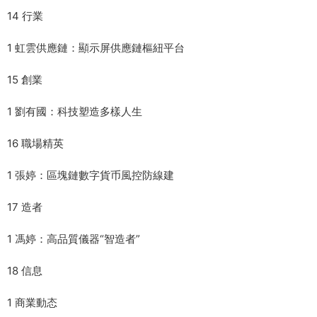
14 行業
1 虹雲供應鏈：顯示屏供應鏈樞紐平台
15 創業
1 劉有國：科技塑造多樣人生
16 職場精英
1 張婷：區塊鏈數字貨币風控防線建
17 造者
1 馮婷：高品質儀器“智造者”
18 信息
1 商業動态