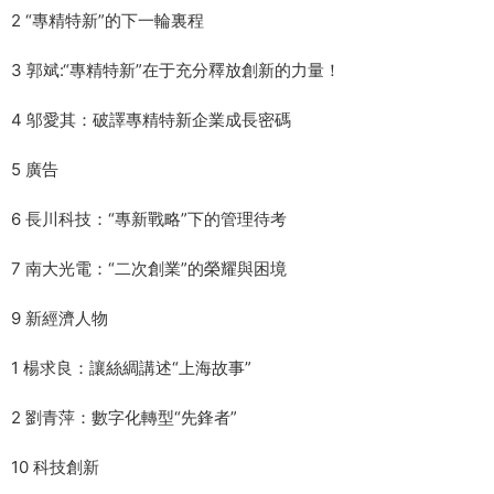
2 “專精特新”的下一輪裏程
3 郭斌:“專精特新”在于充分釋放創新的力量！
4 邬愛其：破譯專精特新企業成長密碼
5 廣告
6 長川科技：“專新戰略”下的管理待考
7 南大光電：“二次創業”的榮耀與困境
9 新經濟人物
1 楊求良：讓絲綢講述“上海故事”
2 劉青萍：數字化轉型“先鋒者”
10 科技創新