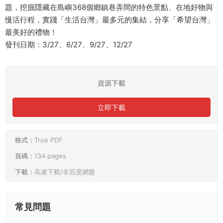
題，挖掘隱藏在島嶼368個鄉鎮巷弄間的特色景點、在地好物與
慢活行程，實踐「生活台灣」最多元的集結，分享「希望台灣」
最美好的禮物！
發刊日期：3/27、6/27、9/27、12/27
資源下載
立即下載
格式：
True PDF
頁碼：
134 pages
下載：
高速下載/非百度網盤
常見問題