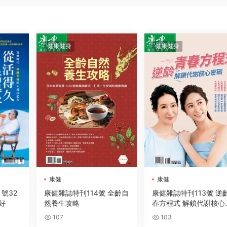
健康健身
健康健身
康健
康健
月號32
康健雜誌特刊114號 全齡自
康健雜誌特刊113號 逆
好
然養生攻略
春方程式 解鎖代謝核心
碼
107
103