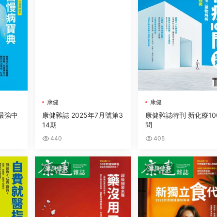
康健
康健
5最強中
康健雜誌 2025年7月號第3
康健雜誌特刊 新化療10
14期
問
440
405
健康健身
健康健身