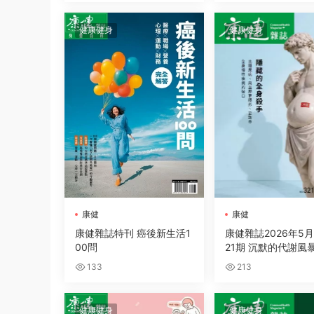
健康健身
健康健身
康健
康健
康健雜誌特刊 癌後新生活1
康健雜誌2026年5
00問
21期 沉默的代謝風
133
213
健康健身
健康健身