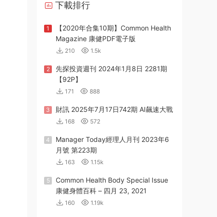
下載排行
【2020年合集10期】Common Health
1
Magazine 康健PDF電子版
210
1.5k
先探投資週刊 2024年1月8日 2281期
2
【92P】
171
888
財訊 2025年7月17日742期 AI飆速大戰
3
168
572
Manager Today經理人月刊 2023年6
4
月號 第223期
163
1.15k
Common Health Body Special Issue
5
康健身體百科 – 四月 23, 2021
160
1.19k