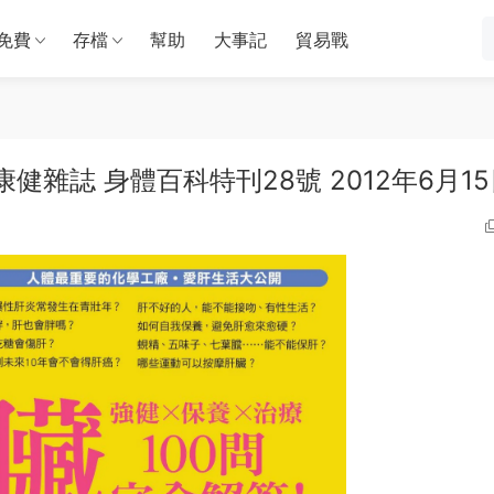
免費
存檔
幫助
大事記
貿易戰
Issue 康健雜誌 身體百科特刊28號 2012年6月1