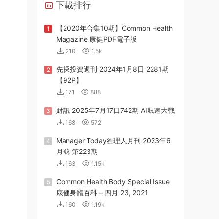
下載排行
【2020年合集10期】Common Health
1
Magazine 康健PDF電子版
210
1.5k
先探投資週刊 2024年1月8日 2281期
2
【92P】
171
888
財訊 2025年7月17日742期 AI飆速大戰
3
168
572
Manager Today經理人月刊 2023年6
4
月號 第223期
163
1.15k
Common Health Body Special Issue
5
康健身體百科 – 四月 23, 2021
160
1.19k