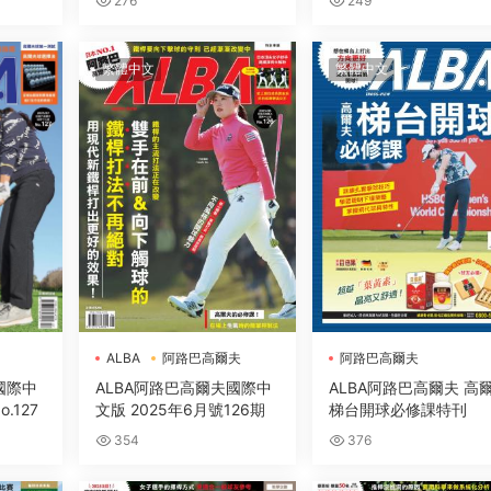
276
249
繁體中文
繁體中文
ALBA
阿路巴高爾夫
阿路巴高爾夫
國際中
ALBA阿路巴高爾夫國際中
ALBA阿路巴高爾夫 高
.127
文版 2025年6月號126期
梯台開球必修課特刊
354
376