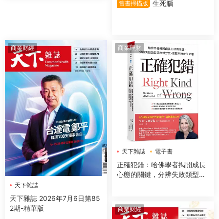
生死腦
舊書掃描版
商業财經
商業理財
天下雜誌
電子書
正確犯錯：哈佛學者揭開成長
心態的關鍵，分辨失敗類型與
應對方式，駕馭不確定的未來
天下雜誌
天下雜誌 2026年7月6日第85
2期-精華版
商業财經