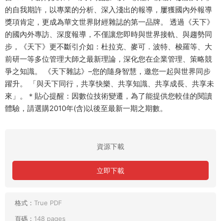
的自我期許，以專業的分析、深入淺出的報導，屢獲國內外報導
獎項肯定，更成為華文世界財經雜誌的第一品牌。 透過《天下》
的國內外專訪、深度報導，不僅讓您即時與世界接軌、與趨勢同
步，《天下》更不斷引介如：杜拉克、麥可．波特、梭羅等、大
前研一等多位管理大師之最新理論，深化您在企業管理、策略競
爭之知識。 《天下雜誌》–您的隨身智慧，邀您一起與世界同步
躍升。 「與天下同行，共享快樂、共享知識、共享成長、共享未
來」。＊貼心提醒：因數位技術變遷，為了能提供您較佳的閱讀
體驗，請選購2010年(含)以後至最新一期之期數。
資源下載
立即下載
格式：
True PDF
頁碼：
148 pages