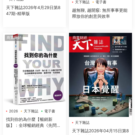
天下雜誌
電子書
天下雜誌2026年4月29日第8
越無聊, 越開竅: 無所事事更能
47期-精華版
釋放你的創意與效率
商業理財
商業财經
2026
天下雜誌
電子書
找到你的為什麼【暢銷新
天下雜誌
版】：全球暢銷經典《先問，
天下雜誌2026年04月15日第8
為什麼？》具體行動手冊，助