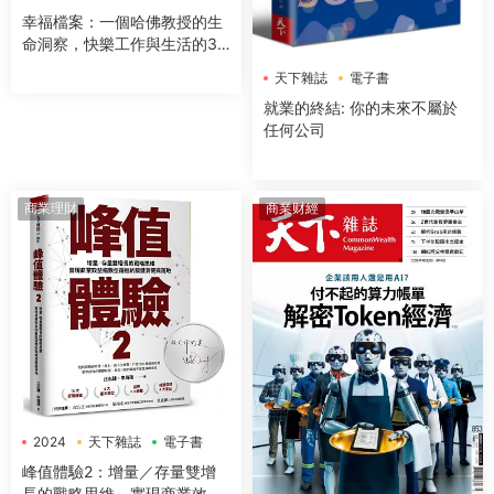
幸福檔案：一個哈佛教授的生
命洞察，快樂工作與生活的33
個核心法則
天下雜誌
電子書
就業的終結: 你的未來不屬於
任何公司
商業理財
商業财經
2024
天下雜誌
電子書
峰值體驗2：增量／存量雙增
長的戰略思維，實現商業效益