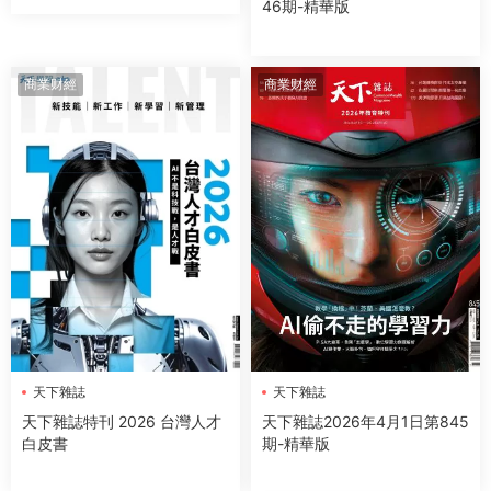
46期-精華版
你與團隊發現熱情、釐清目
標、找到意義
商業财經
商業财經
天下雜誌
天下雜誌
天下雜誌2026年4月1日第845
天下雜誌特刊 2026 台灣人才
期-精華版
白皮書