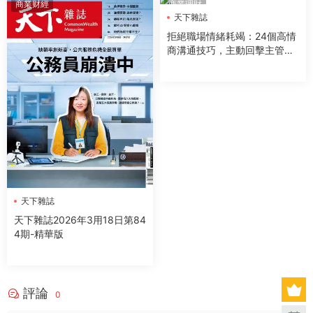
商業财經
商業理財
天下雜誌
拒絕職場情緒耗竭：24個高情
商溝通技巧，主動回擊主管、
同事、下屬的情緒傷害
天下雜誌
天下雜誌2026年3用18日第84
4期-精華版
評論
0