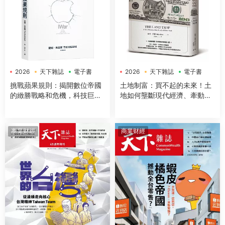
2026
天下雜誌
電子書
2026
天下雜誌
電子書
挑戰蘋果規則：揭開數位帝國
土地制富：買不起的未來！土
的緻勝戰略和危機，科技巨頭
地如何壟斷現代經濟、牽動地
的全面圍攻和地緣政治勢力的
緣政治，更決定世代財富命運
權力交鋒
商業财經
商業财經