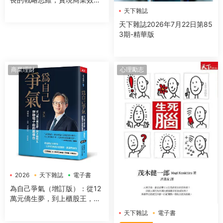
指數型躍進的關鍵洞察與落地
天下雜誌
天下雜誌2026年7月22日第85
3期-精華版
商業理財
心理勵志
2026
天下雜誌
電子書
為自己爭氣（增訂版）：從12
萬元僑生夢，到上櫃股王，群
聯電子的創業傳奇
天下雜誌
電子書