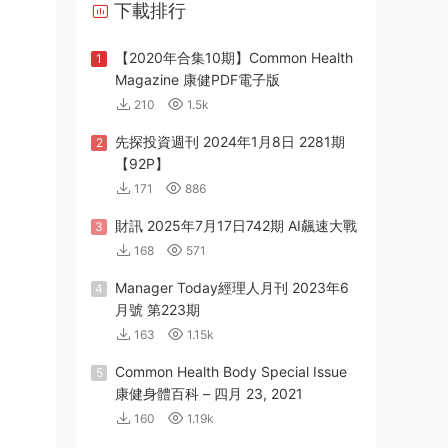
下載排行
【2020年合集10期】Common Health
1
Magazine 康健PDF電子版
210
1.5k
先探投資週刊 2024年1月8日 2281期
2
【92P】
171
886
財訊 2025年7月17日742期 AI飆速大戰
3
168
571
Manager Today經理人月刊 2023年6
4
月號 第223期
163
1.15k
Common Health Body Special Issue
5
康健身體百科 – 四月 23, 2021
160
1.19k