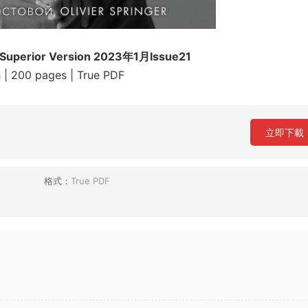
 Superior Version 2023年1月Issue21
h | 200 pages | True PDF
立即下載
格式：
True PDF