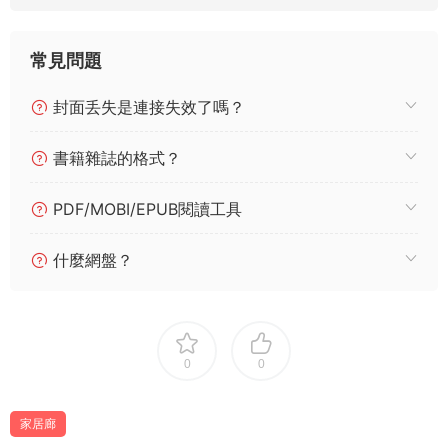
常見問題
封面丢失是連接失效了嗎？
書籍雜誌的格式？
PDF/MOBI/EPUB閱讀工具
什麼網盤？
0
0
家居廊