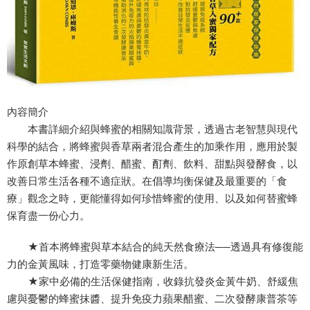
內容簡介
本書詳細介紹與蜂蜜的相關知識背景，透過古老智慧與現代
科學的結合，將蜂蜜與香草兩者混合產生的加乘作用，應用於製
作原創草本蜂蜜、浸劑、醋蜜、酊劑、飲料、甜點與發酵食，以
改善日常生活各種不適症狀。在倡導均衡保健及最重要的「食
療」觀念之時，更能懂得如何珍惜蜂蜜的使用、以及如何替蜜蜂
保育盡一份心力。
★首本將蜂蜜與草本結合的純天然食療法──透過具有修復能
力的金黃風味，打造零藥物健康新生活。
★家中必備的生活保健指南，收錄抗發炎金黃牛奶、舒緩焦
慮與憂鬱的蜂蜜抹醬、提升免疫力蘋果醋蜜、二次發酵康普茶等