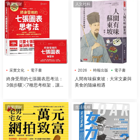
商業理財
人文社科
采實文化
電子書
2026
時報出版
電子書
終身受用的七張圖表思考法：
人間有味蘇東坡：大宋文豪與
3個步驟╳7種思考框架，讓你
美食的隨緣相遇
開會簡報、企劃提案、解決問
題無往不利【隨書送：七張圖
表練習本】
商業理財
生活風格