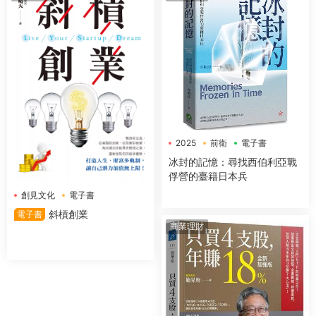
2025
前衛
電子書
冰封的記憶：尋找西伯利亞戰
俘營的臺籍日本兵
創見文化
電子書
斜槓創業
電子書
商業理財