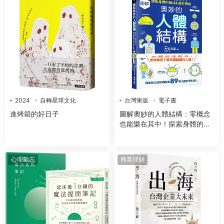
2024
自轉星球文化
台灣東販
電子書
電子書
進烤箱的好日子
圖解奧妙的人體結構：零概念
也能樂在其中！探索身體的組
成＆運作機制
心理勵志
商業理財