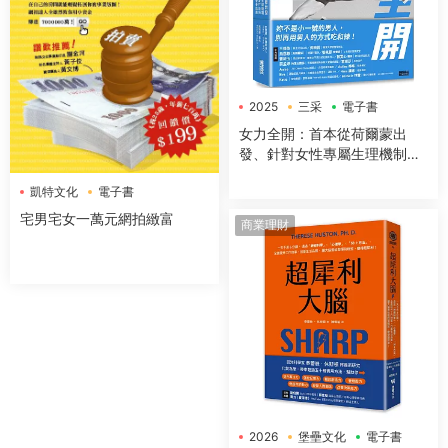
2025
三采
電子書
女力全開：首本從荷爾蒙出
發、針對女性專屬生理機制與
身體構造，量身打造的全方位
凱特文化
電子書
運動與營養指南
宅男宅女一萬元網拍緻富
商業理財
2026
堡壘文化
電子書