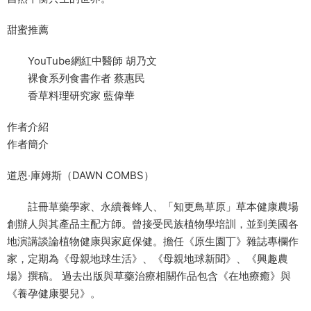
甜蜜推薦
YouTube網紅中醫師 胡乃文
裸食系列食書作者 蔡惠民
香草料理研究家 藍偉華
作者介紹
作者簡介
道恩‧庫姆斯（DAWN COMBS）
註冊草藥學家、永續養蜂人、「知更鳥草原」草本健康農場
創辦人與其產品主配⽅師。曾接受⺠族植物學培訓，並到美國各
地演講談論植物健康與家庭保健。擔任《原生園丁》雜誌專欄作
家，定期為《母親地球生活》、《母親地球新聞》、《興趣農
場》撰稿。 過去出版與草藥治療相關作品包含《在地療癒》與
《養孕健康嬰兒》。