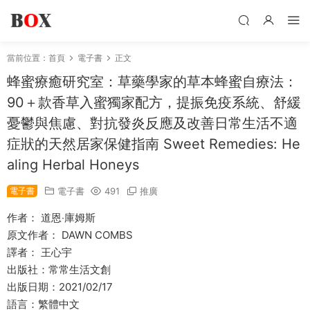
當前位置：
首頁
電子書
正文
蜂蜜療癒研究室：草藥學家的草本蜂蜜自療法：
90＋款香草入蜜獨家配方，提振免疫系統、舒緩
憂鬱與焦慮、對抗發炎反應及改善日常生活不適
症狀的天然居家保健指南 Sweet Remedies: He
aling Herbal Honeys
電子書
電子書
491
推廣
作者： 道恩‧庫姆斯
原文作者： DAWN COMBS
譯者： 王心宇
出版社：常常生活文創
出版日期：2021/02/17
語言：繁體中文