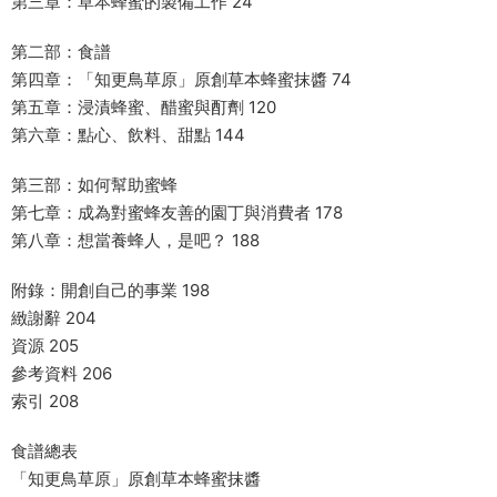
第三章：草本蜂蜜的製備工作 24
第二部：食譜
第四章：「知更鳥草原」原創草本蜂蜜抹醬 74
第五章：浸漬蜂蜜、醋蜜與酊劑 120
第六章：點心、飲料、甜點 144
第三部：如何幫助蜜蜂
第七章：成為對蜜蜂友善的園丁與消費者 178
第八章：想當養蜂人，是吧？ 188
附錄：開創自己的事業 198
緻謝辭 204
資源 205
參考資料 206
索引 208
食譜總表
「知更鳥草原」原創草本蜂蜜抹醬