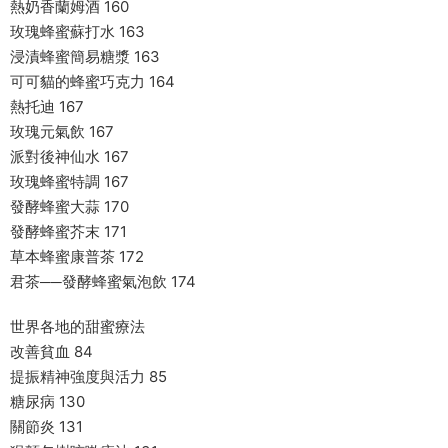
熱奶香蘭姆酒 160
玫瑰蜂蜜蘇打水 163
浸漬蜂蜜簡易糖漿 163
可可貓的蜂蜜巧克力 164
熱托迪 167
玫瑰元氣飲 167
派對後神仙水 167
玫瑰蜂蜜特調 167
發酵蜂蜜大蒜 170
發酵蜂蜜芥末 171
草本蜂蜜康普茶 172
君茶──發酵蜂蜜氣泡飲 174
世界各地的甜蜜療法
改善貧血 84
提振精神強度與活力 85
糖尿病 130
關節炎 131