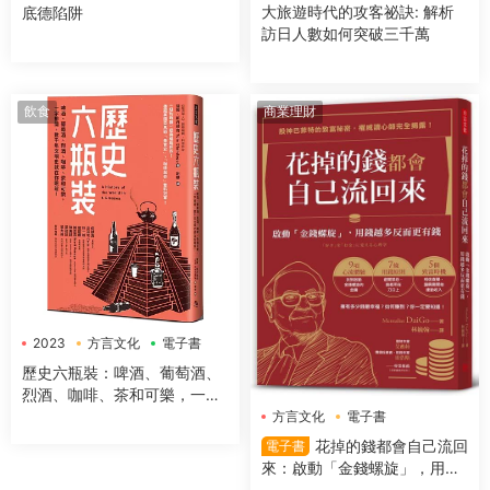
大旅遊時代的攻客祕訣: 解析
底德陷阱
訪日人數如何突破三千萬
飲食
商業理財
2023
方言文化
電子書
歷史六瓶裝：啤酒、葡萄酒、
烈酒、咖啡、茶和可樂，一字
排開，數千年文明史就在你眼
方言文化
電子書
前！
花掉的錢都會自己流回
電子書
來：啟動「金錢螺旋」，用錢
越多反而更有錢