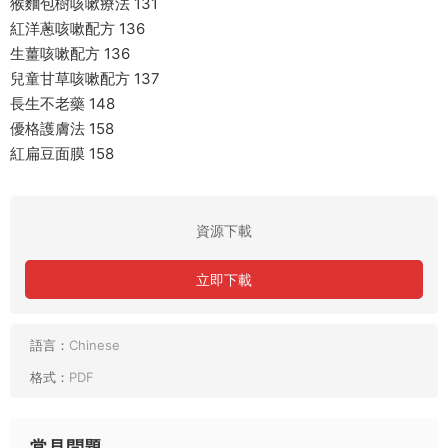
猴麵包樹咳嗽療法 131
紅洋蔥咳嗽配方 136
生薑咳嗽配方 136
兒童甘草咳嗽配方 137
長生不老藥 148
優格護膚法 158
紅扁豆面膜 158
資源下載
立即下載
語言：
Chinese
格式：
PDF
常見問題