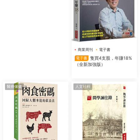
商業周刊
電子書
隻買4支股，年賺18%
電子書
（全新加強版）
醫療保健
人文社科