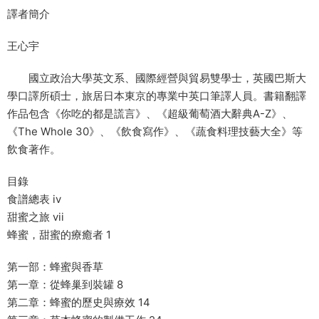
譯者簡介
王心宇
國立政治大學英文系、國際經營與貿易雙學士，英國巴斯大
學口譯所碩士，旅居日本東京的專業中英口筆譯人員。書籍翻譯
作品包含《你吃的都是謊言》、《超級葡萄酒大辭典A-Z》、
《The Whole 30》、《飲食寫作》、《蔬食料理技藝大全》等
飲食著作。
目錄
食譜總表 iv
甜蜜之旅 vii
蜂蜜，甜蜜的療癒者 1
第一部：蜂蜜與香草
第一章：從蜂巢到裝罐 8
第二章：蜂蜜的歷史與療效 14