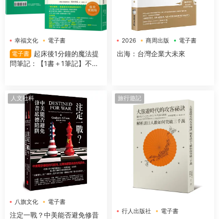
幸福文化
電子書
2026
商周出版
電子書
起床後1分鐘的魔法提
出海：台灣企業大未來
電子書
問筆記：【1書＋1筆記】不隻
是回答問題，更是吸引好事的
超強儀式
人文社科
旅行遊記
八旗文化
電子書
行人出版社
電子書
注定一戰？中美能否避免修昔