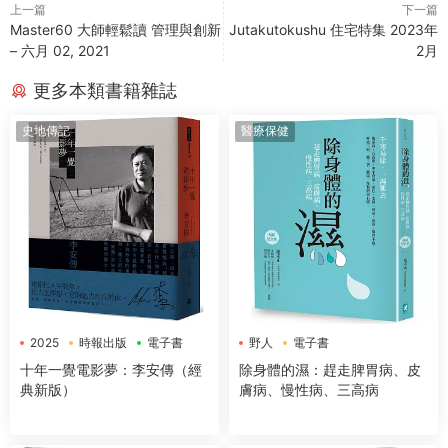
上一篇
下一篇
Master60 大師輕鬆讀 管理與創新
Jutakutokushu 住宅特集 2023年
– 六月 02, 2021
2月
更多本類書籍雜誌
史地傳記
醫療保健
2025
時報出版
電子書
野人
電子書
十年一覺電影夢：李安傳（經
除身體的濕：趕走脾胃病、皮
典新版）
膚病、慢性病、三高病