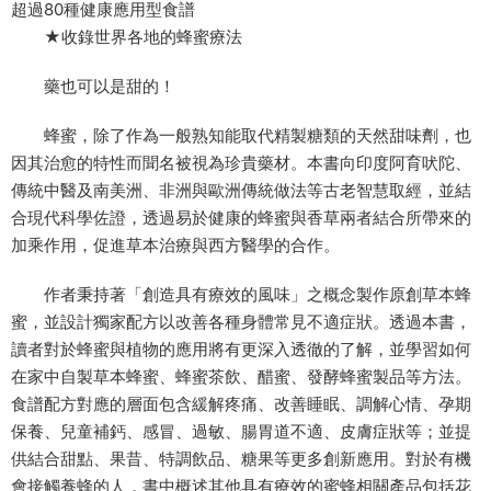
超過80種健康應用型食譜
★收錄世界各地的蜂蜜療法
藥也可以是甜的！
蜂蜜，除了作為一般熟知能取代精製糖類的天然甜味劑，也
因其治愈的特性而聞名被視為珍貴藥材。本書向印度阿育吠陀、
傳統中醫及南美洲、非洲與歐洲傳統做法等古老智慧取經，並結
合現代科學佐證，透過易於健康的蜂蜜與香草兩者結合所帶來的
加乘作用，促進草本治療與西方醫學的合作。
作者秉持著「創造具有療效的風味」之概念製作原創草本蜂
蜜，並設計獨家配⽅以改善各種身體常見不適症狀。透過本書，
讀者對於蜂蜜與植物的應用將有更深入透徹的了解，並學習如何
在家中自製草本蜂蜜、蜂蜜茶飲、醋蜜、發酵蜂蜜製品等⽅法。
食譜配方對應的層面包含緩解疼痛、改善睡眠、調解⼼情、孕期
保養、兒童補鈣、感冒、過敏、腸胃道不適、皮膚症狀等；並提
供結合甜點、果昔、特調飲品、糖果等更多創新應用。對於有機
會接觸養蜂的人，書中概述其他具有療效的蜜蜂相關產品包括花