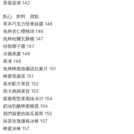
黑莓甜酒 142
點心、飲料、甜點
草本巧克力堅果抹醬 146
免烤杏仁櫻桃球 146
免烤哈爾瓦酥糖 147
特製椰子醬 147
冷藏果醬 149
果凍 149
免烤蜂蜜格蘭諾拉麥片 151
蜂蜜瑪黛茶 151
基本配方果昔 152
瑪卡媽媽果昔 153
紫葡萄堅果風味冰沙 154
奶油乳酪蜂蜜糖霜 154
我們最愛的南瓜慕斯 155
抹茶玫瑰優格冰棒 157
蜂蜜冰棒 157