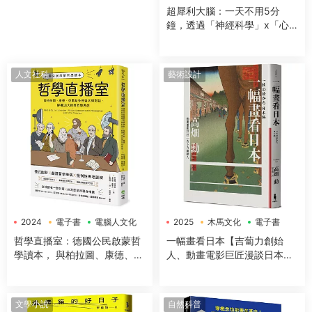
超犀利大腦：一天不用5分
鐘，透過「神經科學」x「心
理學」x「50+方法」，全面提
升工作效率、改善生活品質，
讓大腦潛能發揮到極緻，變得
人文社科
藝術設計
超犀利！
2024
電子書
電腦人文化
2025
木馬文化
電子書
哲學直播室：德國公民啟蒙哲
一幅畫看日本【吉蔔力創始
學讀本， 與柏拉圖、康德、亞
人、動畫電影巨匠漫談日本傳
裏斯多德等大師對談，解構18
世國寶，帶你遊歷1200年日本
大經典哲學思想
藝術史】
文學小說
自然科普