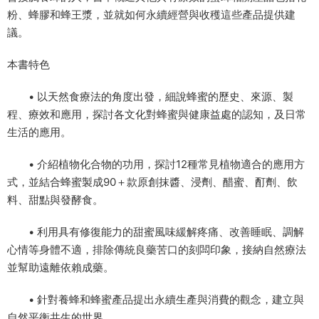
粉、蜂膠和蜂王漿，並就如何永續經營與收穫這些產品提供建
議。
本書特色
• 以天然食療法的角度出發，細說蜂蜜的歷史、來源、製
程、療效和應用，探討各文化對蜂蜜與健康益處的認知，及日常
⽣活的應用。
• 介紹植物化合物的功用，探討12種常見植物適合的應用方
式，並結合蜂蜜製成90＋款原創抹醬、浸劑、醋蜜、酊劑、飲
料、甜點與發酵食。
• 利用具有修復能力的甜蜜風味緩解疼痛、改善睡眠、調解
⼼情等身體不適，排除傳統良藥苦⼝的刻闆印象，接納自然療法
並幫助遠離依賴成藥。
• 針對養蜂和蜂蜜產品提出永續生產與消費的觀念，建立與
自然平衡共生的世界。