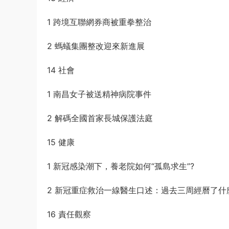
1 跨境互聯網券商被重拳整治
2 螞蟻集團整改迎來新進展
14 社會
1 南昌女子被送精神病院事件
2 解碼全國首家長城保護法庭
15 健康
1 新冠感染潮下，養老院如何“孤島求生”?
2 新冠重症救治一線醫生口述：過去三周經曆了什
16 責任觀察