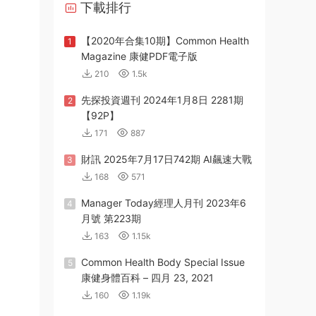
下載排行
【2020年合集10期】Common Health
1
Magazine 康健PDF電子版
210
1.5k
先探投資週刊 2024年1月8日 2281期
2
【92P】
171
887
財訊 2025年7月17日742期 AI飆速大戰
3
168
571
Manager Today經理人月刊 2023年6
4
月號 第223期
163
1.15k
Common Health Body Special Issue
5
康健身體百科 – 四月 23, 2021
160
1.19k