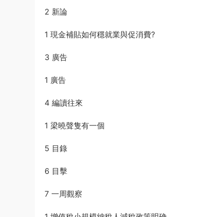
2 新論
1 現金補貼如何穩就業與促消費?
3 廣告
1 廣告
4 編讀往來
1 梁曉聲隻有一個
5 目錄
6 目擊
7 一周觀察
1 增值稅小規模納稅人減稅政策明确