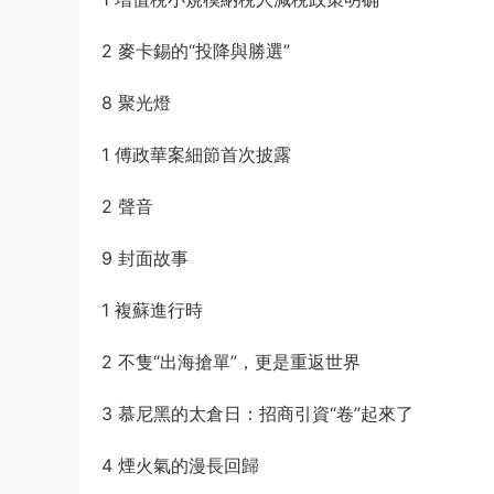
2 麥卡錫的“投降與勝選”
8 聚光燈
1 傅政華案細節首次披露
2 聲音
9 封面故事
1 複蘇進行時
2 不隻“出海搶單”，更是重返世界
3 慕尼黑的太倉日：招商引資“卷”起來了
4 煙火氣的漫長回歸