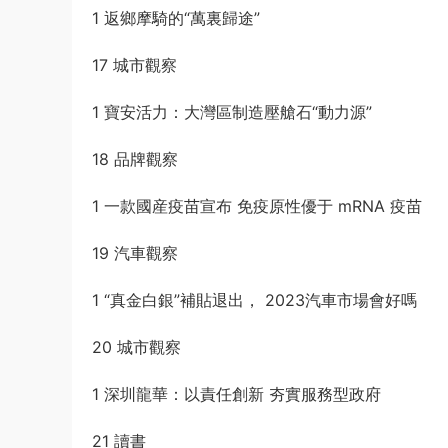
1 返鄉摩騎的“萬裏歸途”
17 城市觀察
1 寶安活力：大灣區制造壓艙石“動力源”
18 品牌觀察
1 一款國産疫苗宣布 免疫原性優于 mRNA 疫苗
19 汽車觀察
1 “真金白銀”補貼退出， 2023汽車市場會好嗎
20 城市觀察
1 深圳龍華：以責任創新 夯實服務型政府
21 讀書