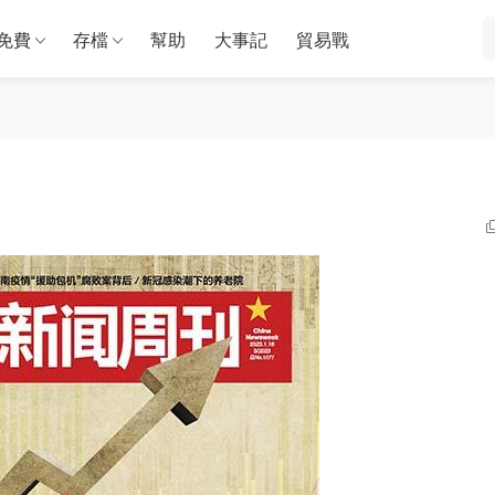
免費
存檔
幫助
大事記
貿易戰