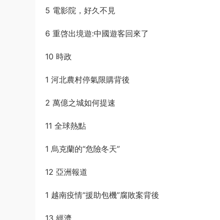
5 電影院，好久不見
6 重啓出境遊:中國遊客回來了
10 時政
1 河北農村停氣限購背後
2 萬億之城如何提速
11 全球熱點
1 烏克蘭的“危險冬天”
12 亞洲報道
1 越南疫情“援助包機”腐敗案背後
13 經濟