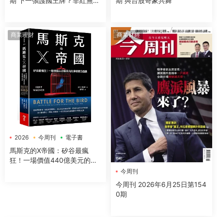
期 下一張護國王牌？非紅無人
期 與台股奇象共舞
機台鏈點將
商業理財
商業财經
2026
今周刊
電子書
馬斯克的X帝國：矽谷最瘋
狂！一場價值440億美元的推
特權力遊戲
今周刊
今周刊 2026年6月25日第154
0期