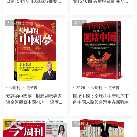
日第1544期 40歲就該開始的
第1546期 去槓桿風暴 完全拆
抗遺忘戰爭
解
人文社科
電子書
今周刊
電子書
2026
今周刊
電子書
變調的中國夢：財經趨勢專家
圍堵中國：全球抗中新秩序下
謝金河觀察中國40年，深度解
的中國末路與台灣生存新戰略
讀美中台三方關係，剖析世界
政經局勢
商業财經
商業理財