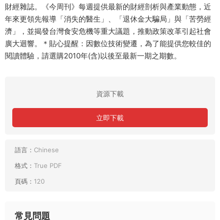
財經雜誌。《今周刊》每週提供最新的財經剖析與產業動態，近
年來更領先報導「消失的醫生」、「退休金大騙局」與「苦勞經
濟」，並揭發台灣食安危機等重大議題，推動政策改革引起社會
廣大迴響。＊貼心提醒：因數位技術變遷，為了能提供您較佳的
閱讀體驗，請選購2010年(含)以後至最新一期之期數。
資源下載
立即下載
語言：
Chinese
格式：
True PDF
頁碼：
120
常見問題