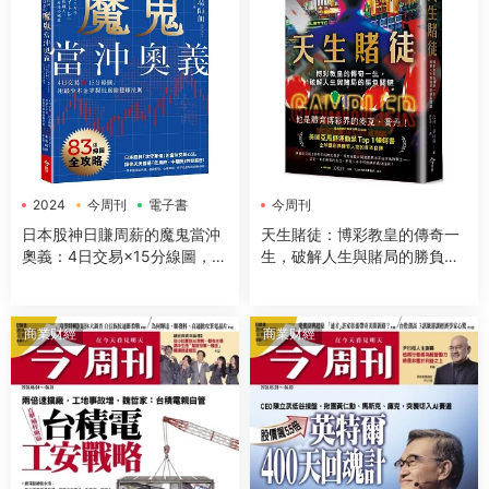
2024
今周刊
電子書
今周刊
日本股神日賺周薪的魔鬼當沖
天生賭徒：博彩教皇的傳奇一
奧義：4日交易×15分線圖，用
生，破解人生與賭局的勝負關
最少本金掌握低風險穩賺法則
鍵
商業财經
商業财經