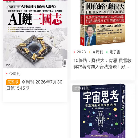
2023
今周刊
電子書
10條路，賺很大：肯恩‧費雪教
你跟著有錢人合法搶錢！好
讀、風趣又有用的緻富指南
今周刊
【全新增訂版】
今周刊 2026年7月30
完整版
日第1545期
自然科普