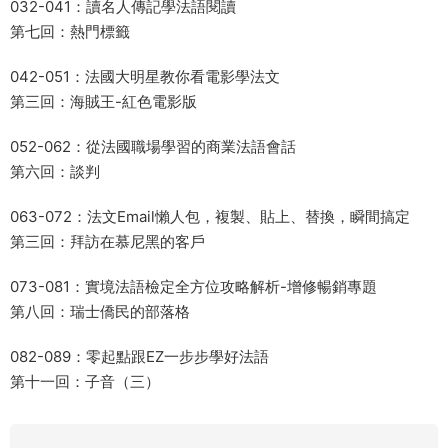
032-041：讀名人傳記學法語閱讀
第七回：熱門標籤
042-051：法國大明星教你看電影學法文
第三回：海賊王-紅色電影版
052-062：從法國職場學習的商業法語會話
第六回：談判
063-072：法文Email懶人包，複製、貼上、替換，瞬間搞定
第三回：拜訪在慕尼黑的客戶
073-081：實境法語檢定全方位攻略解析-增修暢銷專題
第八回：瑞士僑民的部落格
082-089：零起點跟EZ一步步學好法語
第十一回：子音（三）